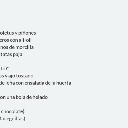
boletus y piñones
ros con ali-oli
enos de morcilla
atatas paja
ato)*
os y ajo tostado
de leña con ensalada de la huerta
e con una bola de helado
y chocolate)
Boceguillas)