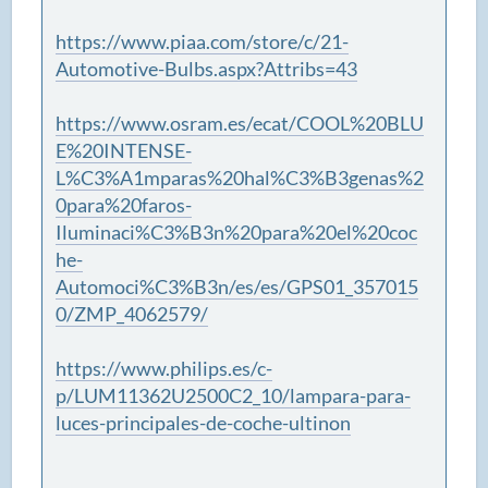
https://www.piaa.com/store/c/21-
Automotive-Bulbs.aspx?Attribs=43
https://www.osram.es/ecat/COOL%20BLU
E%20INTENSE-
L%C3%A1mparas%20hal%C3%B3genas%2
0para%20faros-
Iluminaci%C3%B3n%20para%20el%20coc
he-
Automoci%C3%B3n/es/es/GPS01_357015
0/ZMP_4062579/
https://www.philips.es/c-
p/LUM11362U2500C2_10/lampara-para-
luces-principales-de-coche-ultinon