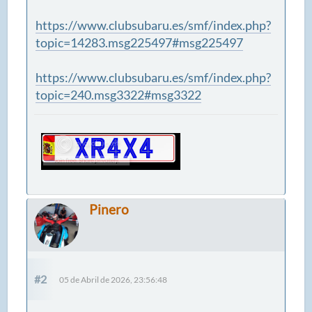
https://www.clubsubaru.es/smf/index.php?
topic=14283.msg225497#msg225497
https://www.clubsubaru.es/smf/index.php?
topic=240.msg3322#msg3322
Pinero
#2
05 de Abril de 2026, 23:56:48