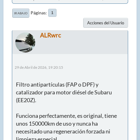
Páginas
1
IR ABAJO
Acciones del Usuario
ALRwrc
29 de Abril de 2026, 19:20:15
Filtro antipartículas (FAP o DPF) y
catalizador para motor diésel de Subaru
(EE20Z).
Funciona perfectamente, es original, tiene
unos 150000km de uso y nunca ha
necesitado una regeneración forzada ni
limpieza especial.