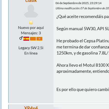
clasik
06 de Septiembre de 2025, 23:29:14
Ultima modificación
: 07 de Septiembre de 20
¿Qué aceite recomendáis par
Nuevo por aqui
Según manual 5W30, API SL
Mensajes: 3
He probado el Cepsa Platinu
me termina de dar confianza
Legacy SW 2.5i
1250km, y de gasolina 7.8L
En línea
Ahora llevo el Motul 8100 X
aproximadamente, entiendo 
Es por ello que quiero cambi
XR4x4