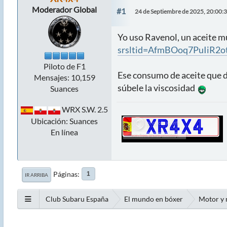
Moderador Global
#1
24 de Septiembre de 2025, 20:00:
Yo uso Ravenol, un aceite m
srsltid=AfmBOoq7PuIiR2
Piloto de F1
Ese consumo de aceite que di
Mensajes: 10,159
súbele la viscosidad
Suances
WRX S.W. 2.5
Ubicación: Suances
En línea
Páginas
1
IR ARRIBA
Club Subaru España
El mundo en bóxer
Motor y 