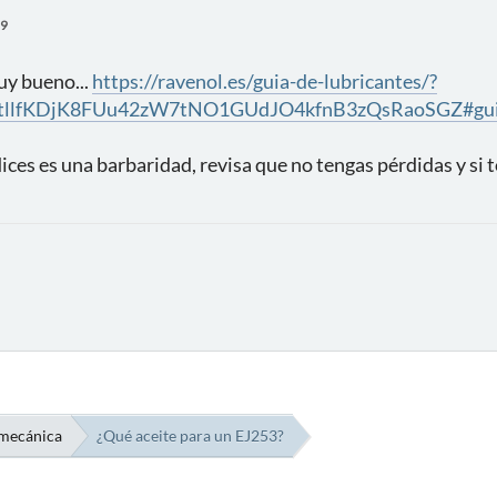
39
uy bueno...
https://ravenol.es/guia-de-lubricantes/?
otllfKDjK8FUu42zW7tNO1GUdJO4kfnB3zQsRaoSGZ#guia
ces es una barbaridad, revisa que no tengas pérdidas y si t
mecánica
¿Qué aceite para un EJ253?