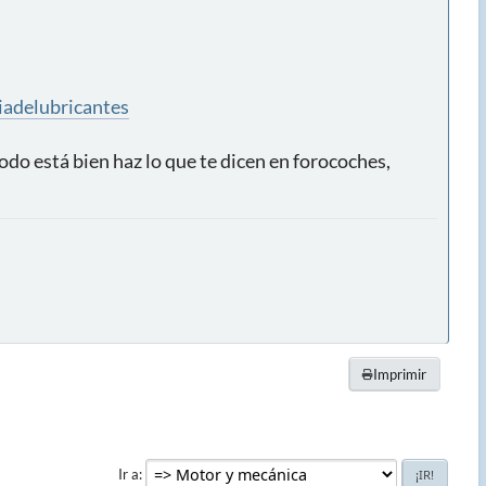
delubricantes
odo está bien haz lo que te dicen en forocoches,
Imprimir
Ir a