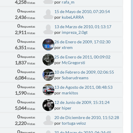
4,258
por
rafa_m
Vistas
0
15 de Mayo de 2010, 07:20:54
Respuestas
2,436
por
kubeLARRA
Vistas
0
13 de Marzo de 2010, 01:13:17
Respuestas
2,911
por
impreza_2.0gt
Vistas
0
26 de Enero de 2009, 17:02:30
Respuestas
6,351
por
xtrem
Vistas
0
25 de Enero de 2011, 00:09:02
Respuestas
1,837
por
McGregorsti
Vistas
0
10 de Febrero de 2009, 02:06:55
Respuestas
6,084
por
Subarudreams
Vistas
0
13 de Agosto de 2011, 08:48:53
Respuestas
1,590
por
markitos
Vistas
0
12 de Junio de 2009, 15:31:24
Respuestas
5,044
por
hiper
Vistas
0
20 de Diciembre de 2010, 11:52:28
Respuestas
2,220
por
tortuga veloz
Vistas
0
31 de Marzo de 2010, 06:34:45
Respuestas