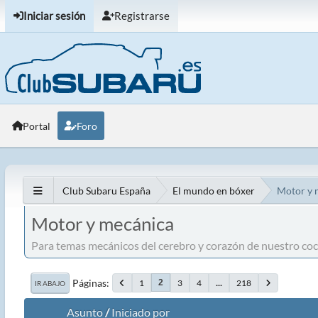
Iniciar sesión
Registrarse
Portal
Foro
Club Subaru España
El mundo en bóxer
Motor y 
Motor y mecánica
Para temas mecánicos del cerebro y corazón de nuestro coche
Páginas
1
3
4
...
218
2
IR ABAJO
Asunto
/
Iniciado por