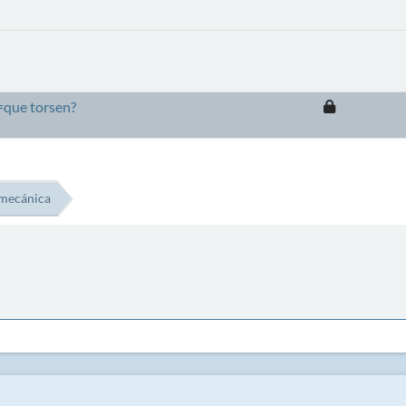
s=que torsen?
mecánica