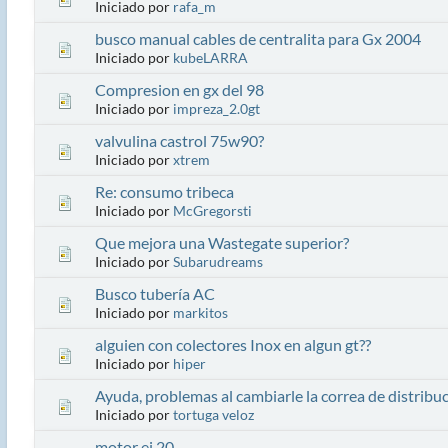
Iniciado por
rafa_m
busco manual cables de centralita para Gx 2004
Iniciado por
kubeLARRA
Compresion en gx del 98
Iniciado por
impreza_2.0gt
valvulina castrol 75w90?
Iniciado por
xtrem
Re: consumo tribeca
Iniciado por
McGregorsti
Que mejora una Wastegate superior?
Iniciado por
Subarudreams
Busco tubería AC
Iniciado por
markitos
alguien con colectores Inox en algun gt??
Iniciado por
hiper
Ayuda, problemas al cambiarle la correa de distribu
Iniciado por
tortuga veloz
motor ej 20