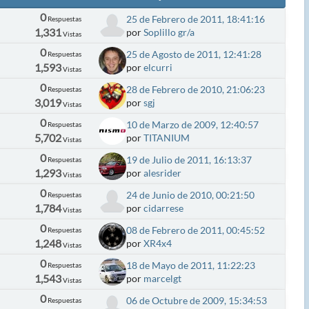
0
25 de Febrero de 2011, 18:41:16
Respuestas
1,331
por
Soplillo gr/a
Vistas
0
25 de Agosto de 2011, 12:41:28
Respuestas
1,593
por
elcurri
Vistas
0
28 de Febrero de 2010, 21:06:23
Respuestas
3,019
por
sgj
Vistas
0
10 de Marzo de 2009, 12:40:57
Respuestas
5,702
por
TITANIUM
Vistas
0
19 de Julio de 2011, 16:13:37
Respuestas
1,293
por
alesrider
Vistas
0
24 de Junio de 2010, 00:21:50
Respuestas
1,784
por
cidarrese
Vistas
0
08 de Febrero de 2011, 00:45:52
Respuestas
1,248
por
XR4x4
Vistas
0
18 de Mayo de 2011, 11:22:23
Respuestas
1,543
por
marcelgt
Vistas
0
06 de Octubre de 2009, 15:34:53
Respuestas