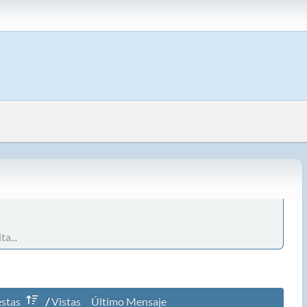
a...
stas
/
Vistas
Último Mensaje