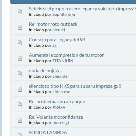
Sabéis si el grupo trasero legancy vale para impreza
Iniciado por
Soplillo gr/a
Re: motor roto outback
Iniciado por
elcurri
Consejo para Legacy del 93
Iniciado por
sgj
Aumenta la compresion de tu motor
Iniciado por
TITANIUM
duda de bujias...
Iniciado por
alesrider
silencioso tipo HKS para subaru impreza gx!!
Iniciado por
cidarrese
Re: problema con arranque
Iniciado por
XR4x4
Re: Volante motor fidanza
Iniciado por
marcelgt
SONDA LAMBDA