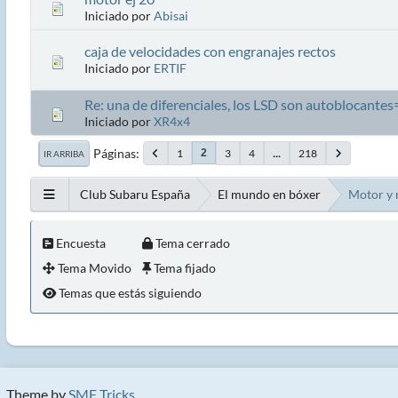
Iniciado por
Abisai
caja de velocidades con engranajes rectos
Iniciado por
ERTIF
Re: una de diferenciales, los LSD son autoblocante
Iniciado por
XR4x4
Páginas
1
3
4
...
218
2
IR ARRIBA
Club Subaru España
El mundo en bóxer
Motor y 
Encuesta
Tema cerrado
Tema Movido
Tema fijado
Temas que estás siguiendo
Theme by
SMF Tricks