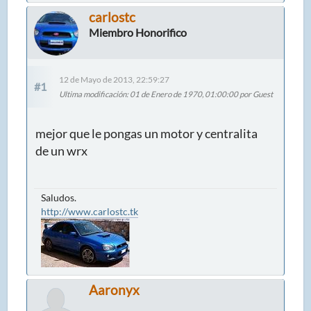
carlostc
Miembro Honorifico
12 de Mayo de 2013, 22:59:27
#1
Ultima modificación
: 01 de Enero de 1970, 01:00:00 por Guest
mejor que le pongas un motor y centralita
de un wrx
Saludos.
http://www.carlostc.tk
Aaronyx