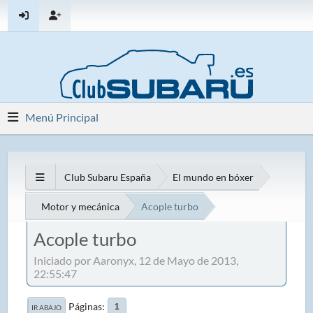
Menú Principal
Club Subaru España
El mundo en bóxer
Motor y mecánica
Acople turbo
Acople turbo
Iniciado por Aaronyx, 12 de Mayo de 2013,
22:55:47
Páginas
1
IR ABAJO