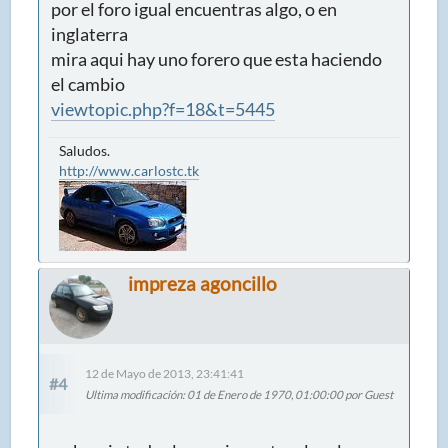
por el foro igual encuentras algo, o en
inglaterra
mira aqui hay uno forero que esta haciendo
el cambio
viewtopic.php?f=18&t=5445
Saludos.
http://www.carlostc.tk
impreza agoncillo
12 de Mayo de 2013, 23:41:41
#4
Ultima modificación
: 01 de Enero de 1970, 01:00:00 por Guest