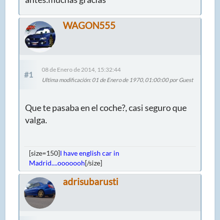
WAGON555
08 de Enero de 2014, 15:32:44
#1
Ultima modificación
: 01 de Enero de 1970, 01:00:00 por Guest
Que te pasaba en el coche?, casi seguro que
valga.
[size=150]
I have english car in
Madrid....ooooooh
[/size]
adrisubarusti