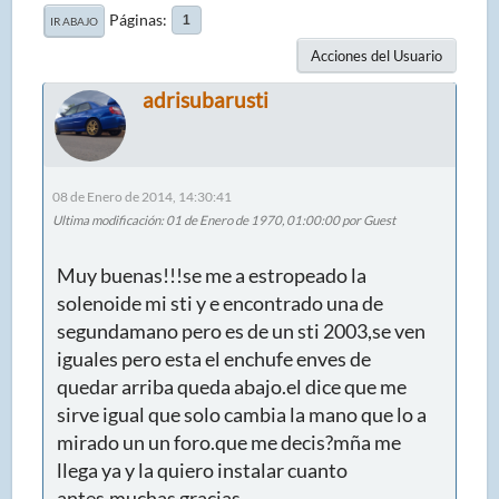
Páginas
1
IR ABAJO
Acciones del Usuario
adrisubarusti
08 de Enero de 2014, 14:30:41
Ultima modificación
: 01 de Enero de 1970, 01:00:00 por Guest
Muy buenas!!!se me a estropeado la
solenoide mi sti y e encontrado una de
segundamano pero es de un sti 2003,se ven
iguales pero esta el enchufe enves de
quedar arriba queda abajo.el dice que me
sirve igual que solo cambia la mano que lo a
mirado un un foro.que me decis?mña me
llega ya y la quiero instalar cuanto
antes.muchas gracias