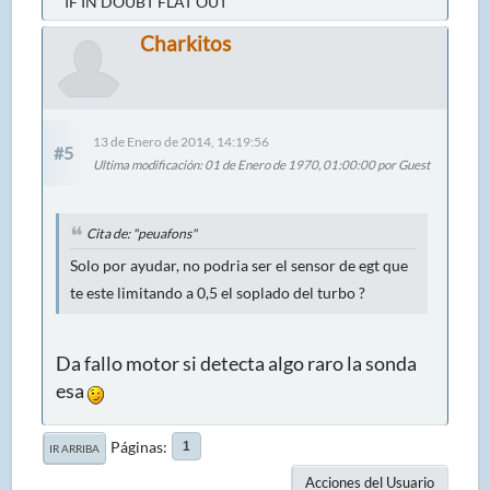
IF IN DOUBT FLAT OUT
Charkitos
13 de Enero de 2014, 14:19:56
#5
Ultima modificación
: 01 de Enero de 1970, 01:00:00 por Guest
Cita de: "peuafons"
Solo por ayudar, no podria ser el sensor de egt que
te este limitando a 0,5 el soplado del turbo ?
Da fallo motor si detecta algo raro la sonda
esa
Páginas
1
IR ARRIBA
Acciones del Usuario