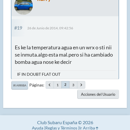
#19
26 de Junio de 2014, 09:42:56
Es ke la temperatura agua en un wrx o sti nii
se inmuta.algo esta mal.pero si ha cambiado
bomba agua nose ke decir
IF IN DOUBT FLAT OUT
Páginas
1
3
2
IR ARRIBA
Acciones del Usuario
Club Subaru España © 2026
Ayuda
Reglas y Términos
Ir Arriba