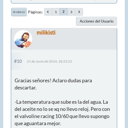
Páginas
1
3
2
IR ABAJO
Acciones del Usuario
milikisti
#10
21 de Junio de 2014, 18:23:22
Gracias señores! Aclaro dudas para
descartar.
-La temperatura que sube es la del agua. La
del aceite no lo se xq no llevo reloj. Pero con
el valvoline racing 10/60 que llevo supongo
que aguantara mejor.