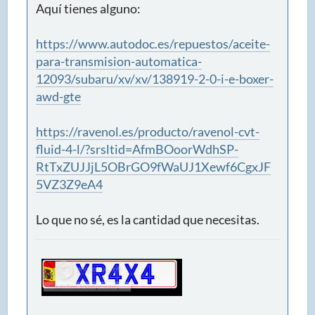
Aquí tienes alguno:
https://www.autodoc.es/repuestos/aceite-
para-transmision-automatica-
12093/subaru/xv/xv/138919-2-0-i-e-boxer-
awd-gte
https://ravenol.es/producto/ravenol-cvt-
fluid-4-l/?srsltid=AfmBOoorWdhSP-
RtTxZUJJjL5OBrGO9fWaUJ1Xewf6CgxJF
5VZ3Z9eA4
Lo que no sé, es la cantidad que necesitas.