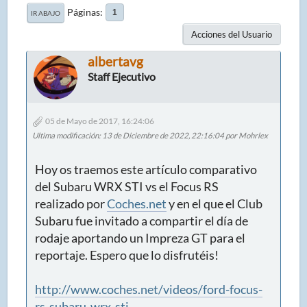
Páginas
1
IR ABAJO
Acciones del Usuario
albertavg
Staff Ejecutivo
05 de Mayo de 2017, 16:24:06
Ultima modificación
: 13 de Diciembre de 2022, 22:16:04 por Mohrlex
Hoy os traemos este artículo comparativo
del Subaru WRX STI vs el Focus RS
realizado por
Coches.net
y en el que el Club
Subaru fue invitado a compartir el día de
rodaje aportando un Impreza GT para el
reportaje. Espero que lo disfrutéis!
http://www.coches.net/videos/ford-focus-
rs-subaru-wrx-sti