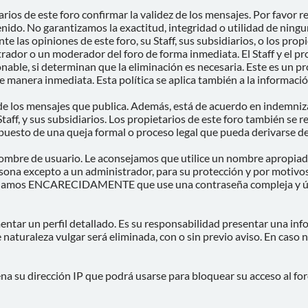
tarios de este foro confirmar la validez de los mensajes. Por favo
nido. No garantizamos la exactitud, integridad o utilidad de ning
e las opiniones de este foro, su Staff, sus subsidiarios, o los prop
rador o un moderador del foro de forma inmediata. El Staff y el pro
able, si determinan que la eliminación es necesaria. Este es un p
 manera inmediata. Esta política se aplica también a la información
e los mensajes que publica. Además, está de acuerdo en indemnizar
Staff, y sus subsidiarios. Los propietarios de este foro también se 
puesto de una queja formal o proceso legal que pueda derivarse de
u nombre de usuario. Le aconsejamos que utilice un nombre apropiad
rsona excepto a un administrador, para su protección y por moti
damos ENCARECIDAMENTE que use una contraseña compleja y única 
entar un perfil detallado. Es su responsabilidad presentar una inf
e naturaleza vulgar será eliminada, con o sin previo aviso. En caso
a su dirección IP que podrá usarse para bloquear su acceso al foro