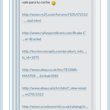
vale para tu coche.
http://www.rs25.com/forums/f105/t72152
- ... stall.html
http://www.rallysportdirect.com/Brake-C
... er-Bracket
http://turninconcepts.com/product_info. ...
ts_id=1075
http://www.ebay.co.uk/itm/TEGIWA-
MASTER ... 2a1bab3585
http://www.ebay.ca/sch/i.html?_nkw=mast
... m270.l1313
http://www.scoobyworld.co.uk/catalog/in ...