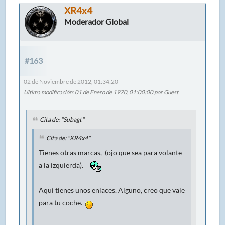
XR4x4
Moderador Global
#163
02 de Noviembre de 2012, 01:34:20
Ultima modificación
: 01 de Enero de 1970, 01:00:00 por Guest
Cita de: "Subagt"
Cita de: "XR4x4"
Tienes otras marcas, (ojo que sea para volante
a la izquierda).
Aquí tienes unos enlaces. Alguno, creo que vale
para tu coche.