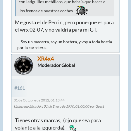
con latiguillos metálicos, que habría que hacer a
los frenos de nuestros coches.
Me gusta el de Perrin, pero pone que es para
el wrx 02-07, y no valdría para mi GT.
.. Soy un macarra, soy un hortera, y voy a toda hostia
por la carretera.
XR4x4
Moderador Global
#161
31 de Octubre de 2012, 01:13:44
Ultima modificación
: 01 de Enero de 1970, 01:00:00 por Guest
Tienes otras marcas, (ojo que sea para
volante a la izquierda).