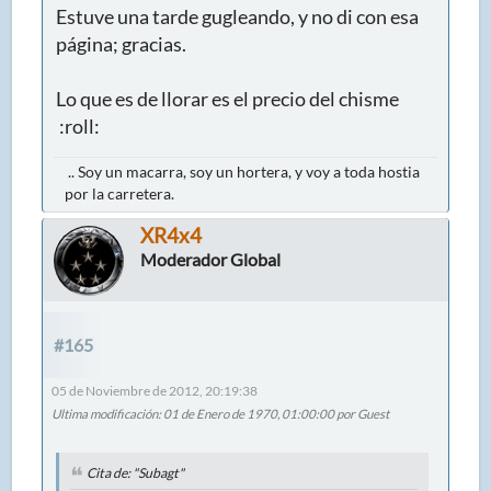
Estuve una tarde gugleando, y no di con esa
página; gracias.
Lo que es de llorar es el precio del chisme
:roll:
.. Soy un macarra, soy un hortera, y voy a toda hostia
por la carretera.
XR4x4
Moderador Global
#165
05 de Noviembre de 2012, 20:19:38
Ultima modificación
: 01 de Enero de 1970, 01:00:00 por Guest
Cita de: "Subagt"