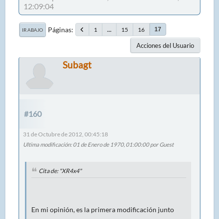
12:09:04
Páginas
1
...
15
16
17
IR ABAJO
Acciones del Usuario
Subagt
#160
31 de Octubre de 2012, 00:45:18
Ultima modificación
: 01 de Enero de 1970, 01:00:00 por Guest
Cita de: "XR4x4"
En mi opinión, es la primera modificación junto