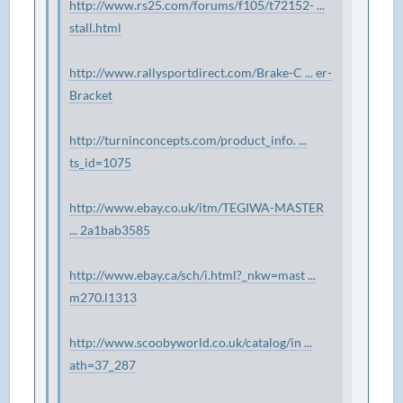
http://www.rs25.com/forums/f105/t72152- ...
stall.html
http://www.rallysportdirect.com/Brake-C ... er-
Bracket
http://turninconcepts.com/product_info. ...
ts_id=1075
http://www.ebay.co.uk/itm/TEGIWA-MASTER
... 2a1bab3585
http://www.ebay.ca/sch/i.html?_nkw=mast ...
m270.l1313
http://www.scoobyworld.co.uk/catalog/in ...
ath=37_287