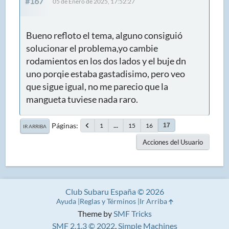
#167
05 de Enero de 2025, 17:52:27
Bueno refloto el tema, alguno consiguió
solucionar el problema,yo cambie
rodamientos en los dos lados y el buje dn
uno porqie estaba gastadisimo, pero veo
que sigue igual, no me parecio que la
mangueta tuviese nada raro.
Páginas
1
...
15
16
17
IR ARRIBA
Acciones del Usuario
Club Subaru España © 2026
Ayuda
Reglas y Términos
Ir Arriba
Theme by
SMF Tricks
SMF 2.1.3 © 2022
,
Simple Machines