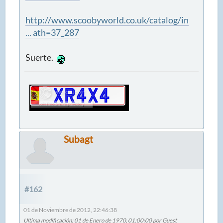
http://www.scoobyworld.co.uk/catalog/in
... ath=37_287
Suerte.
Subagt
#162
01 de Noviembre de 2012, 22:46:38
Ultima modificación
: 01 de Enero de 1970, 01:00:00 por Guest