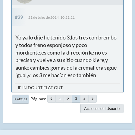
#29
21 de Julio de 2014, 10:21:21
Yo ya lo dije he tenido 3,los tres con brembo
y todos freno esponjoso y poco
mordiente,es como la dirección ke no es
precisa y vuelve a su sitio cuando kiere,y
aunke cambies gomas de la cremallera sigue
igual,y los 3 me hacían eso también
IF IN DOUBT FLAT OUT
Páginas
1
2
4
3
IR ARRIBA
Acciones del Usuario