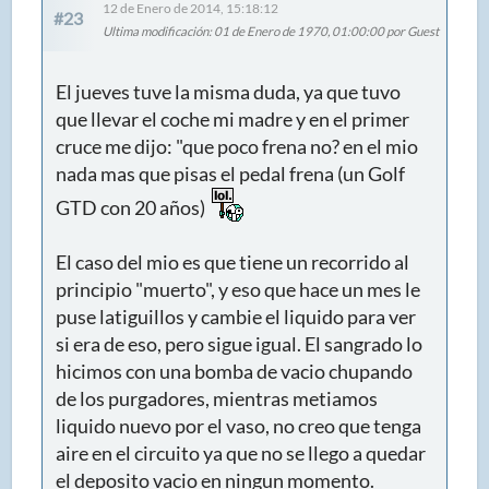
12 de Enero de 2014, 15:18:12
#23
Ultima modificación
: 01 de Enero de 1970, 01:00:00 por Guest
El jueves tuve la misma duda, ya que tuvo
que llevar el coche mi madre y en el primer
cruce me dijo: "que poco frena no? en el mio
nada mas que pisas el pedal frena (un Golf
GTD con 20 años)
El caso del mio es que tiene un recorrido al
principio "muerto", y eso que hace un mes le
puse latiguillos y cambie el liquido para ver
si era de eso, pero sigue igual. El sangrado lo
hicimos con una bomba de vacio chupando
de los purgadores, mientras metiamos
liquido nuevo por el vaso, no creo que tenga
aire en el circuito ya que no se llego a quedar
el deposito vacio en ningun momento.