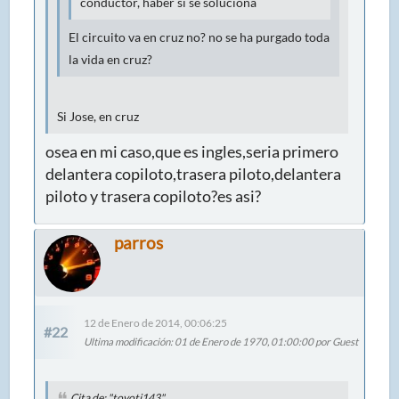
conductor, haber si se soluciona
El circuito va en cruz no? no se ha purgado toda
la vida en cruz?
Si Jose, en cruz
osea en mi caso,que es ingles,seria primero
delantera copiloto,trasera piloto,delantera
piloto y trasera copiloto?es asi?
parros
12 de Enero de 2014, 00:06:25
#22
Ultima modificación
: 01 de Enero de 1970, 01:00:00 por Guest
Cita de: "toyoti143"