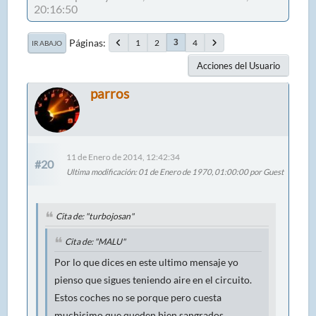
20:16:50
Páginas
1
2
4
3
IR ABAJO
Acciones del Usuario
parros
11 de Enero de 2014, 12:42:34
#20
Ultima modificación
: 01 de Enero de 1970, 01:00:00 por Guest
Cita de: "turbojosan"
Cita de: "MALU"
Por lo que dices en este ultimo mensaje yo
pienso que sigues teniendo aire en el circuito.
Estos coches no se porque pero cuesta
muchisimo que queden bien sangrados