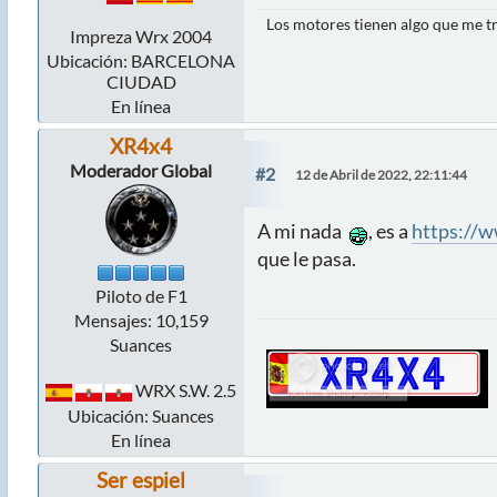
Los motores tienen algo que me tr
Impreza Wrx 2004
Ubicación: BARCELONA
CIUDAD
En línea
XR4x4
Moderador Global
#2
12 de Abril de 2022, 22:11:44
A mi nada
, es a
https://w
que le pasa.
Piloto de F1
Mensajes: 10,159
Suances
WRX S.W. 2.5
Ubicación: Suances
En línea
Ser espiel