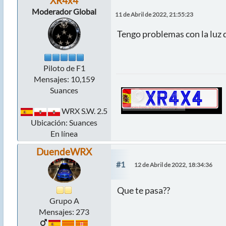
XR4x4
Moderador Global
11 de Abril de 2022, 21:55:23
Tengo problemas con la luz 
Piloto de F1
Mensajes: 10,159
Suances
WRX S.W. 2.5
Ubicación: Suances
En línea
DuendeWRX
#1
12 de Abril de 2022, 18:34:36
Que te pasa??
Grupo A
Mensajes: 273