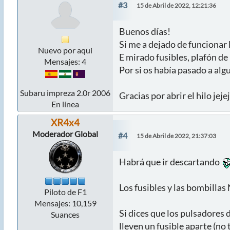
#3
15 de Abril de 2022, 12:21:36
Buenos días!
Si me a dejado de funcionar 
Nuevo por aqui
E mirado fusibles, plafón de 
Mensajes: 4
Por si os había pasado a alg
Subaru impreza 2.0r 2006
Gracias por abrir el hilo jejej
En línea
XR4x4
Moderador Global
#4
15 de Abril de 2022, 21:37:03
Habrá que ir descartando
Los fusibles y las bombilla
Piloto de F1
Mensajes: 10,159
Si dices que los pulsadores 
Suances
lleven un fusible aparte (no