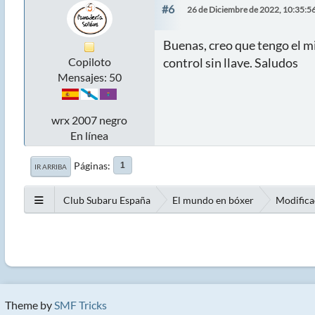
#6
26 de Diciembre de 2022, 10:35:5
Buenas, creo que tengo el m
control sin llave. Saludos
Copiloto
Mensajes: 50
wrx 2007 negro
En línea
Páginas
1
IR ARRIBA
Club Subaru España
El mundo en bóxer
Modifica
Theme by
SMF Tricks