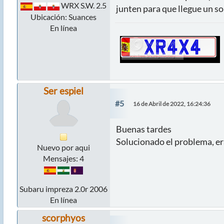
WRX S.W. 2.5
junten para que llegue un sol
Ubicación: Suances
En línea
Ser espiel
#5
16 de Abril de 2022, 16:24:36
Buenas tardes
Solucionado el problema, era
Nuevo por aqui
Mensajes: 4
Subaru impreza 2.0r 2006
En línea
scorphyos