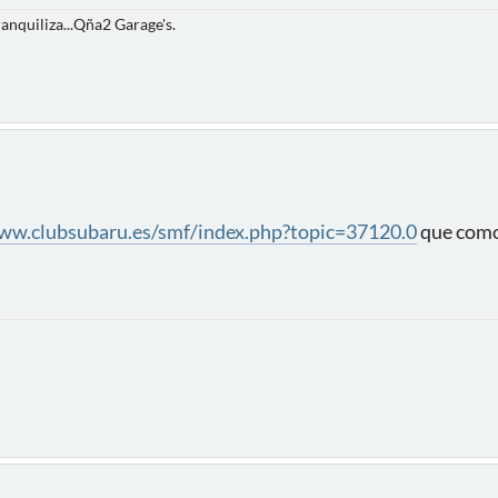
anquiliza...Qña2 Garage's.
ww.clubsubaru.es/smf/index.php?topic=37120.0
que como 