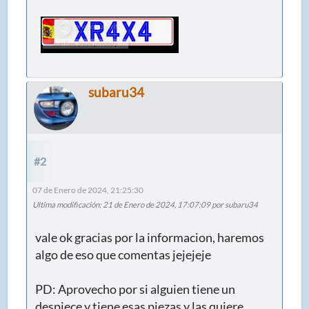
subaru34
#2
07 de Enero de 2024, 21:25:30
Ultima modificación
: 21 de Enero de 2024, 17:07:09 por subaru34
vale ok gracias por la informacion, haremos
algo de eso que comentas jejejeje
PD: Aprovecho por si alguien tiene un
despiece y tiene esas piezas y las quiere