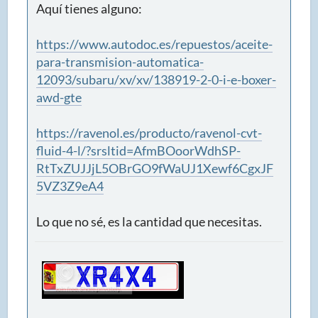
Aquí tienes alguno:
https://www.autodoc.es/repuestos/aceite-
para-transmision-automatica-
12093/subaru/xv/xv/138919-2-0-i-e-boxer-
awd-gte
https://ravenol.es/producto/ravenol-cvt-
fluid-4-l/?srsltid=AfmBOoorWdhSP-
RtTxZUJJjL5OBrGO9fWaUJ1Xewf6CgxJF
5VZ3Z9eA4
Lo que no sé, es la cantidad que necesitas.