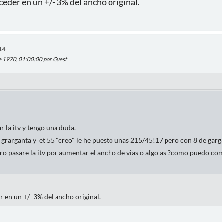
ceder en un +/- 3% del ancho original.
14
de 1970, 01:00:00 por Guest
r la itv y tengo una duda.
 grarganta y et 55 "creo" le he puesto unas 215/45!17 pero con 8 de garga
ro pasare la itv por aumentar el ancho de vias o algo asi?como puedo c
 en un +/- 3% del ancho original.