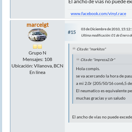
El ancho de vías no puede ex
www.facebook.com/vinyl.race
marcelgt
03 de Diciembre de 2010, 15:12:
#15
Ultima modificación
: 01 de Enero 
Cita de: "markitos"
Grupo N
Mensajes: 108
Cita de: "impreza2.0r"
Ubicación: Vilanova, BCN
Hola compis.
En línea
se va acercando la hora de pasa
a mi 2.0r (205/50/16 con6,5 de
El neumatico es equivalente pe
muchas gracias y un saludo
El ancho de vías no puede exceder