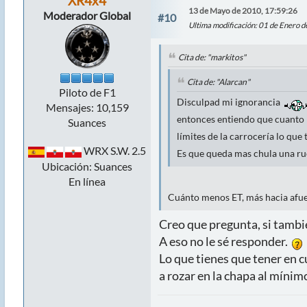
XR4x4
13 de Mayo de 2010, 17:59:26
Moderador Global
#10
Ultima modificación
: 01 de Enero 
Cita de: "markitos"
Cita de: "Alarcan"
Piloto de F1
Disculpad mi ignorancia
Mensajes: 10,159
entonces entiendo que cuanto m
Suances
límites de la carrocería lo que
WRX S.W. 2.5
Es que queda mas chula una rue
Ubicación: Suances
En línea
Cuánto menos ET, más hacia afuer
Creo que pregunta, si tambi
A eso no le sé responder.
Lo que tienes que tener en c
a rozar en la chapa al mínim