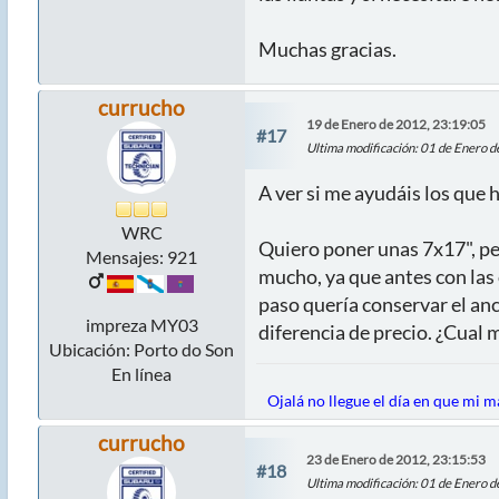
Muchas gracias.
currucho
19 de Enero de 2012, 23:19:05
#17
Ultima modificación
: 01 de Enero 
A ver si me ayudáis los que h
WRC
Quiero poner unas 7x17", pe
Mensajes: 921
mucho, ya que antes con las
paso quería conservar el an
impreza MY03
diferencia de precio. ¿Cual 
Ubicación: Porto do Son
En línea
Ojalá no llegue el día en que mi 
currucho
23 de Enero de 2012, 23:15:53
#18
Ultima modificación
: 01 de Enero 