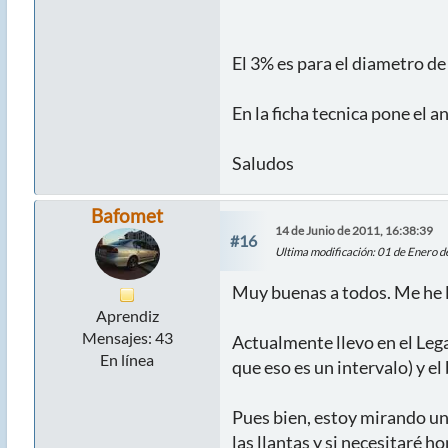
El 3% es para el diametro de 
En la ficha tecnica pone el 
Saludos
Bafomet
14 de Junio de 2011, 16:38:39
#16
Ultima modificación
: 01 de Enero 
Muy buenas a todos. Me he l
Aprendiz
Mensajes: 43
Actualmente llevo en el Lega
En línea
que eso es un intervalo) y el 
Pues bien, estoy mirando un
las llantas y si necesitaré 