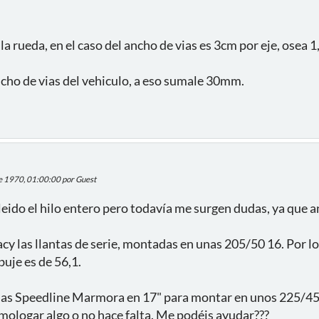
la rueda, en el caso del ancho de vias es 3cm por eje, osea 
ancho de vias del vehiculo, a eso sumale 30mm.
de 1970, 01:00:00 por Guest
eido el hilo entero pero todavía me surgen dudas, ya que a
cy las llantas de serie, montadas en unas 205/50 16. Por lo
buje es de 56,1.
as Speedline Marmora en 17" para montar en unos 225/45 R
homologar algo o no hace falta. Me podéis ayudar???