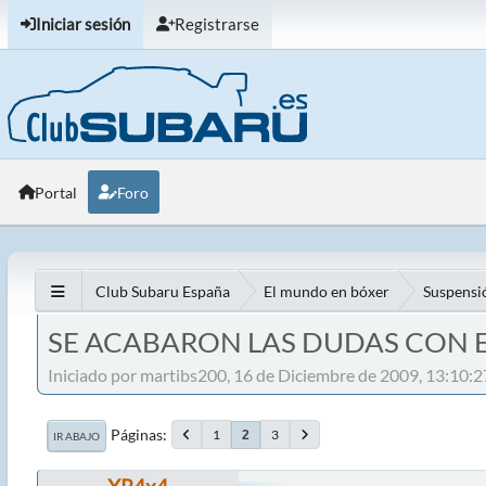
Iniciar sesión
Registrarse
Portal
Foro
Club Subaru España
El mundo en bóxer
Suspensió
SE ACABARON LAS DUDAS CON E
Iniciado por martibs200, 16 de Diciembre de 2009, 13:10:2
Páginas
1
3
2
IR ABAJO