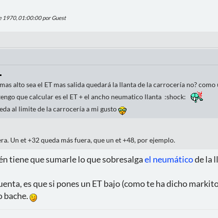
de 1970, 01:00:00 por Guest
as alto sea el ET mas salida quedará la llanta de la carrocería no? como
 tengo que calcular es el ET + el ancho neumatico llanta :shock:
da al limite de la carrocería a mi gusto
a. Un et +32 queda más fuera, que un et +48, por ejemplo.
én tiene que sumarle lo que sobresalga
el neumático
de la l
uenta, es que si pones un ET bajo (como te ha dicho markitos
o bache.