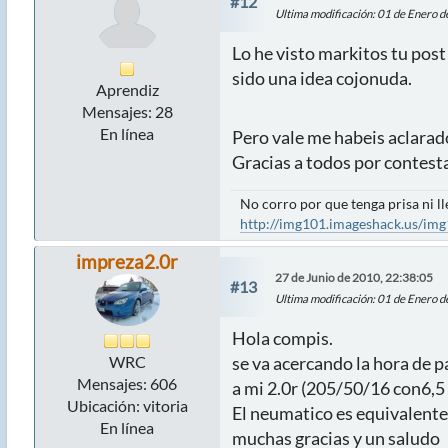
#12
Ultima modificación
: 01 de Enero 
Lo he visto markitos tu post 
sido una idea cojonuda.
Aprendiz
Mensajes: 28
En línea
Pero vale me habeis aclarado
Gracias a todos por contest
No corro por que tenga prisa ni ll
http://img101.imageshack.us/img
impreza2.0r
27 de Junio de 2010, 22:38:05
#13
Ultima modificación
: 01 de Enero 
Hola compis.
WRC
se va acercando la hora de pa
Mensajes: 606
a mi 2.0r (205/50/16 con6,5 
Ubicación: vitoria
El neumatico es equivalente
En línea
muchas gracias y un saludo