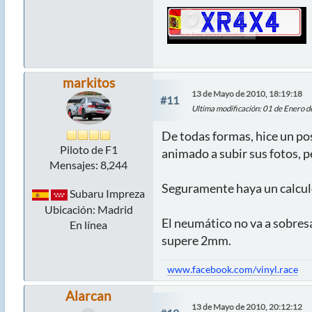
markitos
13 de Mayo de 2010, 18:19:18
#11
Ultima modificación
: 01 de Enero 
De todas formas, hice un po
Piloto de F1
animado a subir sus fotos, p
Mensajes: 8,244
Seguramente haya un calculo,
Subaru Impreza
Ubicación: Madrid
El neumático no va a sobresa
En línea
supere 2mm.
www.facebook.com/vinyl.race
Alarcan
13 de Mayo de 2010, 20:12:12