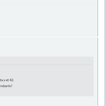
a y et 42.
probarlo?