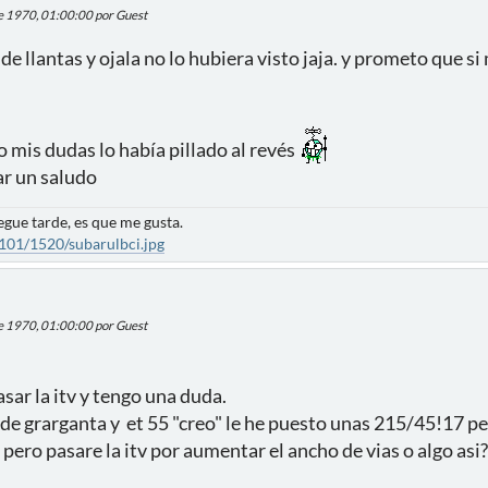
de 1970, 01:00:00 por Guest
de llantas y ojala no lo hubiera visto jaja. y prometo que si
 mis dudas lo había pillado al revés
ar un saludo
egue tarde, es que me gusta.
101/1520/subarulbci.jpg
de 1970, 01:00:00 por Guest
sar la itv y tengo una duda.
de grarganta y et 55 "creo" le he puesto unas 215/45!17 per
 pero pasare la itv por aumentar el ancho de vias o algo 