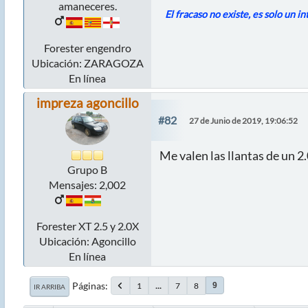
amaneceres.
El fracaso no existe, es solo un i
Forester engendro
Ubicación: ZARAGOZA
En línea
impreza agoncillo
#82
27 de Junio de 2019, 19:06:52
Me valen las llantas de un 2.
Grupo B
Mensajes: 2,002
Forester XT 2.5 y 2.0X
Ubicación: Agoncillo
En línea
Páginas
1
...
7
8
9
IR ARRIBA