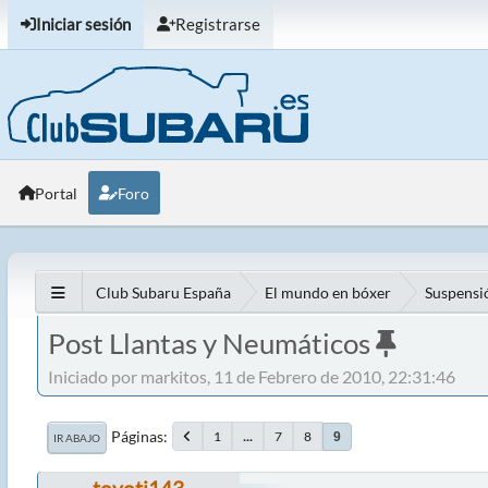
Iniciar sesión
Registrarse
Portal
Foro
Club Subaru España
El mundo en bóxer
Suspensió
Post Llantas y Neumáticos
Iniciado por markitos, 11 de Febrero de 2010, 22:31:46
Páginas
1
...
7
8
9
IR ABAJO