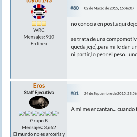
toyoti143
#80
02 de Marzo de 2015, 15:46:07
no conocia en post,aqui dejo
WRC
Mensajes: 910
se trata de una compomotive
En línea
queda jeje),para mi le dan u
ni partir,lo peor el peso...un
Eros
Staff Ejecutivo
#81
24 de Septiembre de 2015, 23:56
A mi me encantan... cuando 
Grupo B
Mensajes: 3,662
El mundo no es arcoíris y