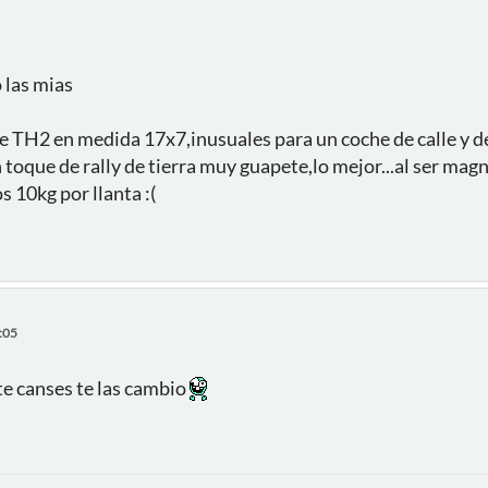
 las mias
 TH2 en medida 17x7,inusuales para un coche de calle y de 
n toque de rally de tierra muy guapete,lo mejor...al ser ma
os 10kg por llanta :(
:05
te canses te las cambio