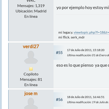
WRC
Mensajes: 1,319
yo por ejemplo hoy estoy mir
Ubicación: Madrid
En línea
mi legacy.
viewtopic.php?f=18&t
mi flick. serk_mdr
verdi27
17 de Julio de 2011, 15:18:20
#55
Ultima modificación
: 01 de Enero 
eso es lo que pienso ya que 
Copiloto
Mensajes: 81
En línea
jose m
18 de Julio de 2011, 16:46:51
#56
Ultima modificación
: 19 de Julio d