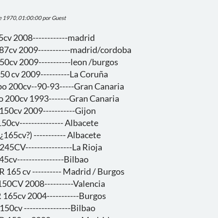
de 1970, 01:00:00 por Guest
5cv 2008------------madrid
87cv 2009-----------madrid/cordoba
50cv 2009-----------leon /burgos
50 cv 2009----------La Coruña
rbo 200cv--90-93-----Gran Canaria
rbo 200cv 1993-------Gran Canaria
150cv 2009-----------Gijon
50cv--------------- Albacete
¿165cv?) ----------- Albacete
245CV----------------La Rioja
45cv----------------Bilbao
0R 165 cv ---------- Madrid / Burgos
150CV 2008----------Valencia
 165cv 2004-----------Burgos
150cv ----------------Bilbao