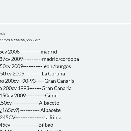
:43
de 1970, 01:00:00 por Guest
5cv 2008------------madrid
87cv 2009-----------madrid/cordoba
50cv 2009-----------leon /burgos
50 cv 2009----------La Coruña
rbo 200cv--90-93-----Gran Canaria
rbo 200cv 1993-------Gran Canaria
150cv 2009-----------Gijon
50cv--------------- Albacete
¿165cv?) ----------- Albacete
245CV----------------La Rioja
45cv----------------Bilbao