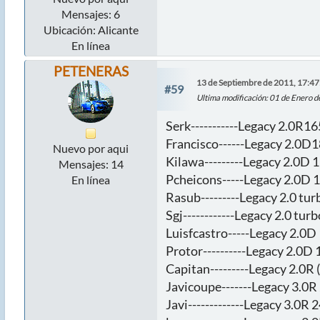
Mensajes: 6
Ubicación: Alicante
En línea
PETENERAS
13 de Septiembre de 2011, 17:47
#59
Ultima modificación
: 01 de Enero 
Serk-----------Legacy 2.0R16
Francisco------Legacy 2.0D1
Nuevo por aqui
Kilawa---------Legacy 2.0D 1
Mensajes: 14
Pcheicons-----Legacy 2.0D 1
En línea
Rasub---------Legacy 2.0 tu
Sgj------------Legacy 2.0 tu
Luisfcastro-----Legacy 2.0D 
Protor----------Legacy 2.0D 1
Capitan---------Legacy 2.0R (
Javicoupe-------Legacy 3.0R 
Javi-------------Legacy 3.0R 2