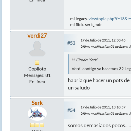
mi legacy.
viewtopic.php?f=18&t
mi flick. serk_mdr
verdi27
17 de Julio de 2011, 12:30:45
#53
Ultima modificación
: 01 de Enero 
Cita de: "Serk"
Copiloto
Verdi contigo ya hacemos 32 Legacy
Mensajes: 81
habria que hacer un pots de 
En línea
un saludo
Serk
17 de Julio de 2011, 13:10:57
#54
Ultima modificación
: 01 de Enero 
somos demasiados pocos.....p