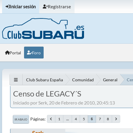
Iniciar sesión
Registrarse
Portal
Foro
Club Subaru España
Comunidad
General
Ce
Censo de LEGACY´S
Iniciado por Serk, 20 de Febrero de 2010, 20:45:13
Páginas
1
...
4
5
7
8
6
IR ABAJO