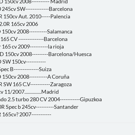
0D 150cv 2008---------- Madrid
 245cv SW-------------Barcelona
0R 150cv Aut. 2010-----Palencia
 2.0R 165cv 2006
0D 150cv 2008----------Salamanca
165 CV --------------Barcelona
 165 cv 2009----------la rioja
0D 150cv 2008---------Barcelona/Huesca
D SW 150cv-----------
Spec B--------------Suiza
D 150cv 2008----------A Coruña
R SW 165 C.V-----------Zaragoza
 11/2007..............Madrid
ado 2.5 turbo 280 CV 2004-----------Gipuzkoa
0R Spec b 245cv----------Santander
R 165cv? 2007-----------