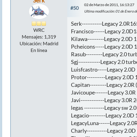
Serk
02 de Marzo de 2011, 16:13:27
#50
Ultima modificación
: 01 de Enero 
Serk-----------Legacy 2.0R16
WRC
Francisco------Legacy 2.0D1
Mensajes: 1,319
Kilawa---------Legacy 2.0D 1
Ubicación: Madrid
Pcheicons-----Legacy 2.0D 1
En línea
Rasub---------Legacy 2.0 tu
Sgj------------Legacy 2.0 tu
Luisfcastro-----Legacy 2.0D 
Protor----------Legacy 2.0D 1
Capitan---------Legacy 2.0R (
Javicoupe-------Legacy 3.0R 
Javi-------------Legacy 3.0R 2
legas -----------Legacy sw 2.
Legacio---------Legacy 2.0D 
LegacyLuna------Legacy 2.0R
Charly-----------Legacy 2.0D 