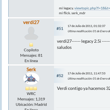
mi legacy.
viewtopic.php?f=18&t
mi flick. serk_mdr
verdi27
17 de Julio de 2011, 01:32:37
#51
Ultima modificación
: 01 de Enero 
verdi27------ legacy 2.5i ---
saludos
Copiloto
Mensajes: 81
En línea
Serk
17 de Julio de 2011, 11:47:53
#52
Ultima modificación
: 01 de Enero 
Verdi contigo ya hacemos 32 L
WRC
Mensajes: 1,319
Ubicación: Madrid
En línea