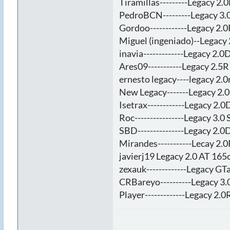
Tiramillas---------Legacy 2.
PedroBCN---------Legacy 3.0
Gordoo------------Legacy 2.
Miguel (ingeniado)--Legacy
inavia-------------Legacy 2.
Ares09-----------Legacy 2.5R 
ernesto legacy----legacy 2.0r
New Legacy-------Legacy 2.
Isetrax------------Legacy 2.0
Roc----------------Legacy 3.0 
SBD---------------Legacy 2.0
Mirandes-----------Lecay 2.0
javierj19 Legacy 2.0 AT 165cv
zexauk-------------Legacy GT
CRBareyo----------Legacy 3.
Player-------------Legacy 2.0