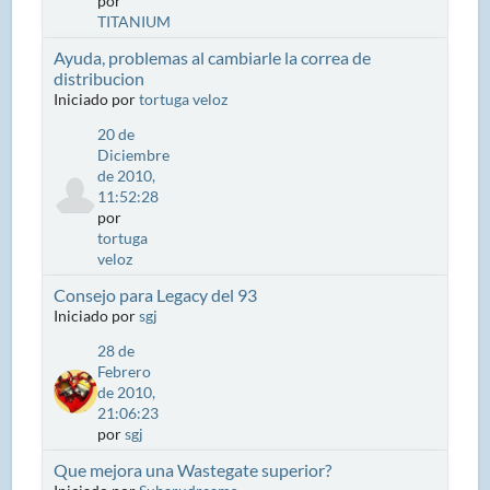
por
TITANIUM
Ayuda, problemas al cambiarle la correa de
distribucion
Iniciado por
tortuga veloz
20 de
Diciembre
de 2010,
11:52:28
por
tortuga
veloz
Consejo para Legacy del 93
Iniciado por
sgj
28 de
Febrero
de 2010,
21:06:23
por
sgj
Que mejora una Wastegate superior?