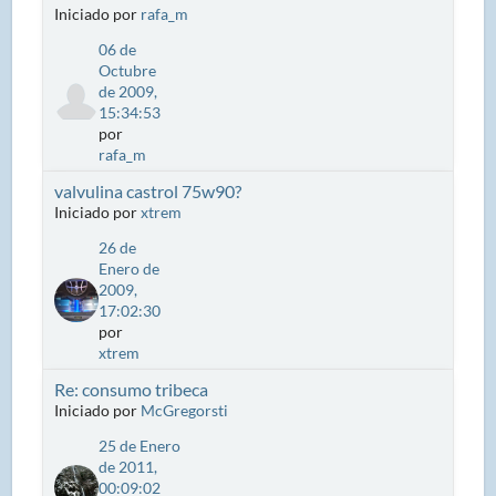
Iniciado por
rafa_m
06 de
Octubre
de 2009,
15:34:53
por
rafa_m
valvulina castrol 75w90?
Iniciado por
xtrem
26 de
Enero de
2009,
17:02:30
por
xtrem
Re: consumo tribeca
Iniciado por
McGregorsti
25 de Enero
de 2011,
00:09:02