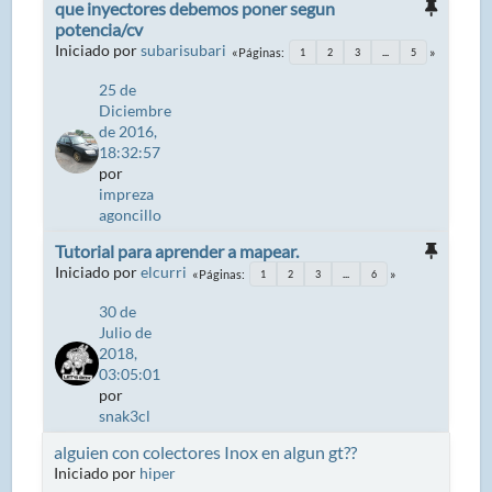
que inyectores debemos poner segun
potencia/cv
Iniciado por
subarisubari
Páginas
1
2
3
...
5
25 de
Diciembre
de 2016,
18:32:57
por
impreza
agoncillo
Tutorial para aprender a mapear.
Iniciado por
elcurri
Páginas
1
2
3
...
6
30 de
Julio de
2018,
03:05:01
por
snak3cl
alguien con colectores Inox en algun gt??
Iniciado por
hiper