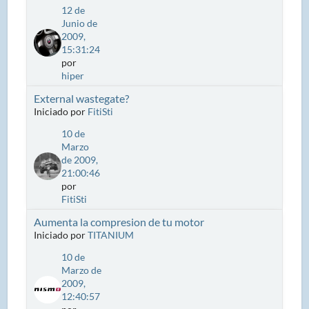
12 de
Junio de
2009,
15:31:24
por
hiper
External wastegate?
Iniciado por
FitiSti
10 de
Marzo
de 2009,
21:00:46
por
FitiSti
Aumenta la compresion de tu motor
Iniciado por
TITANIUM
10 de
Marzo de
2009,
12:40:57