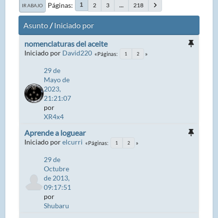
Páginas
2
3
...
218
1
IR ABAJO
Asunto
/
Iniciado por
nomenclaturas del aceite
Iniciado por
David220
Páginas
1
2
29 de
Mayo de
2023,
21:21:07
por
XR4x4
Aprende a loguear
Iniciado por
elcurri
Páginas
1
2
29 de
Octubre
de 2013,
09:17:51
por
Shubaru