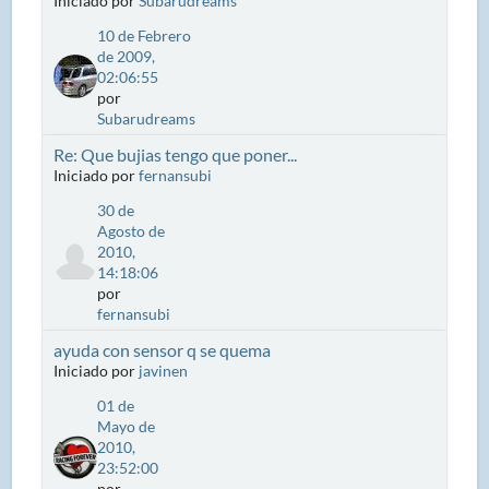
Iniciado por
Subarudreams
10 de Febrero
de 2009,
02:06:55
por
Subarudreams
Re: Que bujias tengo que poner...
Iniciado por
fernansubi
30 de
Agosto de
2010,
14:18:06
por
fernansubi
ayuda con sensor q se quema
Iniciado por
javinen
01 de
Mayo de
2010,
23:52:00
por