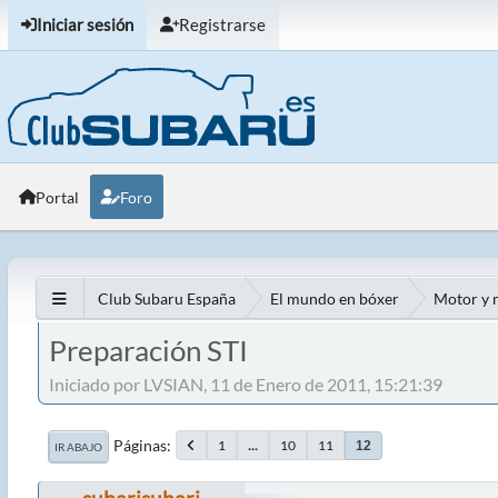
Iniciar sesión
Registrarse
Portal
Foro
Club Subaru España
El mundo en bóxer
Motor y 
Preparación STI
Iniciado por LVSIAN, 11 de Enero de 2011, 15:21:39
Páginas
1
...
10
11
12
IR ABAJO