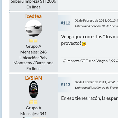
Subaru Impreza STI 2006
En línea
icedtea
01 de Febrero de 2011, 00:13:
#112
Ultima modificación
: 01 de Enero
Venga que con estos "dos me
proyecto!
Grupo A
Mensajes: 248
Ubicación: Baix
// Impreza GT Turbo Wagon \'99 /
Montseny / Barcelona
En línea
LVSIAN
02 de Febrero de 2011, 20:41:
#113
Ultima modificación
: 01 de Enero
En eso tienes razón, la esper
Grupo A
Mensajes: 341