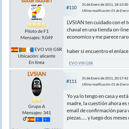
subarisubari
31 de Enero de 2011, 18:13:30
#110
Ultima modificación
: 01 de Enero
LVSIAN ten cuidado con el te
chaval en una tienda on-line
Piloto de F1
economico y me parece raro 
Mensajes: 9,049
EVO VIII GSR
haber si encuentro el enlace 
Ubicación: alicante
En línea
EVO VIII GSR
LVSIAN
31 de Enero de 2011, 20:17:42
#111
Ultima modificación
: 01 de Enero
Yo ya lo tengo en casa y est
madre, la cuestión ahora es 
Grupo A
email de confirmación para v
Mensajes: 341
piezas..... y luego dos meses d