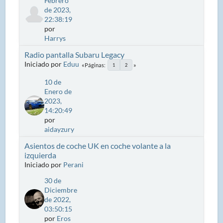
Febrero
de 2023,
22:38:19
por
Harrys
Radio pantalla Subaru Legacy
Iniciado por
Eduu
Páginas
1
2
10 de
Enero de
2023,
14:20:49
por
aidayzury
Asientos de coche UK en coche volante a la
izquierda
Iniciado por
Perani
30 de
Diciembre
de 2022,
03:50:15
por
Eros