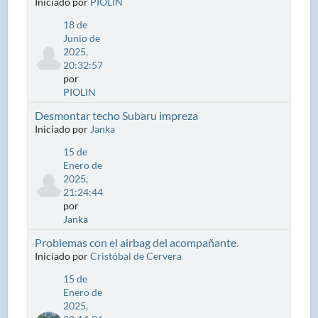
Iniciado por
PIOLIN
18 de
Junio de
2025,
20:32:57
por
PIOLIN
Desmontar techo Subaru impreza
Iniciado por
Janka
15 de
Enero de
2025,
21:24:44
por
Janka
Problemas con el airbag del acompañante.
Iniciado por
Cristóbal de Cervera
15 de
Enero de
2025,