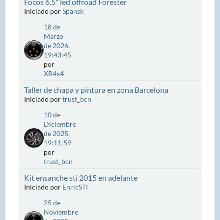
Focos 6.5" led offroad Forester
Iniciado por
Spansk
18 de
Marzo
de 2026,
19:43:45
por
XR4x4
Taller de chapa y pintura en zona Barcelona
Iniciado por
trust_bcn
10 de
Diciembre
de 2025,
19:11:59
por
trust_bcn
Kit ensanche sti 2015 en adelante
Iniciado por
EnricSTI
25 de
Noviembre