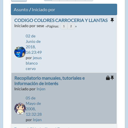
Asunto
/
Iniciado por
CODIGO COLORES CARROCERIA Y LLANTAS
Iniciado por sese
Páginas
1
2
02 de
Junio de
2018,
16:23:49
por
jesus
blanco
cervo
Recopilatorio manuales, tutoriales e
información de interés
Iniciado por
Injen
05 de
Mayo de
2008,
12:32:28
por
Injen