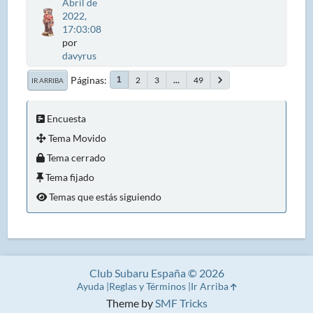
Abril de
2022,
17:03:08
por
davyrus
Páginas
2
3
...
49
1
IR ARRIBA
Encuesta
Tema Movido
Tema cerrado
Tema fijado
Temas que estás siguiendo
Club Subaru España © 2026
Ayuda
Reglas y Términos
Ir Arriba
Theme by
SMF Tricks