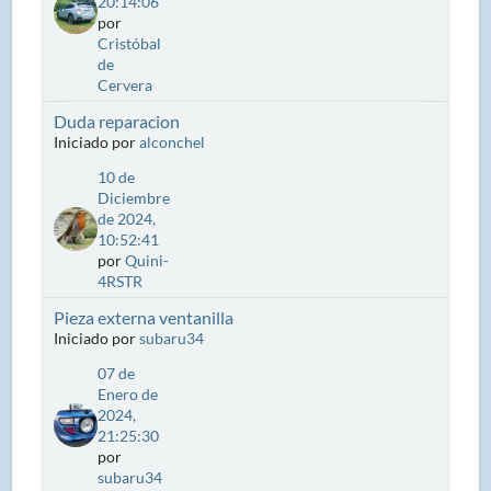
20:14:06
por
Cristóbal
de
Cervera
Duda reparacion
Iniciado por
alconchel
10 de
Diciembre
de 2024,
10:52:41
por
Quini-
4RSTR
Pieza externa ventanilla
Iniciado por
subaru34
07 de
Enero de
2024,
21:25:30
por
subaru34