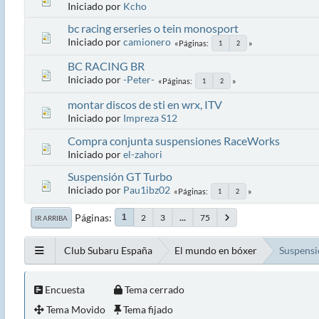
Iniciado por
Kcho
bc racing erseries o tein monosport
Iniciado por
camionero
Páginas
1
2
BC RACING BR
Iniciado por
-Peter-
Páginas
1
2
montar discos de sti en wrx, ITV
Iniciado por
Impreza S12
Compra conjunta suspensiones RaceWorks
Iniciado por
el-zahori
Suspensión GT Turbo
Iniciado por
Pau1ibz02
Páginas
1
2
Páginas
2
3
...
75
1
IR ARRIBA
Club Subaru España
El mundo en bóxer
Suspensi
Encuesta
Tema cerrado
Tema Movido
Tema fijado