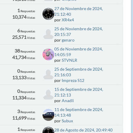
27 de Noviembre de 2024,
1
Respuestas
21:12:40
10,374
Vistas
por
XR4x4
25 de Noviembre de 2024,
6
Respuestas
20:15:37
25,571
Vistas
por
genaro
05 de Noviembre de 2024,
38
Respuestas
14:05:59
41,734
Vistas
por
STVNLR
25 de Septiembre de 2024,
0
Respuestas
21:16:03
13,133
Vistas
por
Impreza S12
15 de Septiembre de 2024,
0
Respuestas
21:12:13
11,334
Vistas
por
Anadli
11 de Septiembre de 2024,
3
Respuestas
14:13:48
11,699
Vistas
por
Subux
1
28 de Agosto de 2024, 20:49:40
Respuestas