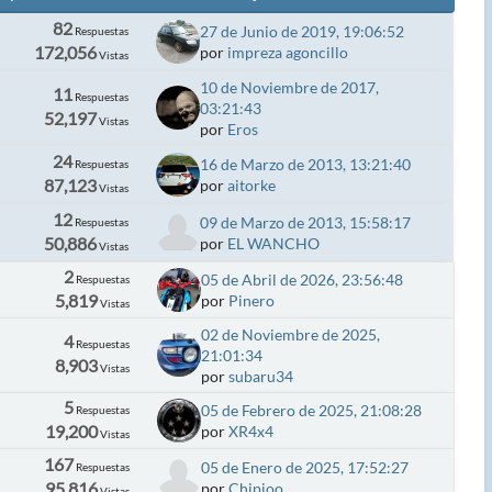
82
27 de Junio de 2019, 19:06:52
Respuestas
172,056
por
impreza agoncillo
Vistas
10 de Noviembre de 2017,
11
Respuestas
03:21:43
52,197
Vistas
por
Eros
24
16 de Marzo de 2013, 13:21:40
Respuestas
87,123
por
aitorke
Vistas
12
09 de Marzo de 2013, 15:58:17
Respuestas
50,886
por
EL WANCHO
Vistas
2
05 de Abril de 2026, 23:56:48
Respuestas
5,819
por
Pinero
Vistas
02 de Noviembre de 2025,
4
Respuestas
21:01:34
8,903
Vistas
por
subaru34
5
05 de Febrero de 2025, 21:08:28
Respuestas
19,200
por
XR4x4
Vistas
167
05 de Enero de 2025, 17:52:27
Respuestas
95,816
por
Chipioo
Vistas