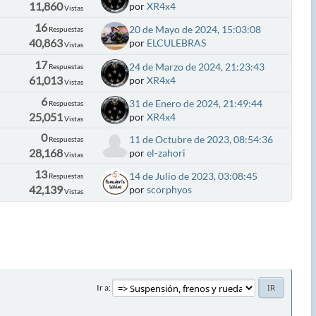
11,860
por
XR4x4
Vistas
16
20 de Mayo de 2024, 15:03:08
Respuestas
40,863
por
ELCULEBRAS
Vistas
17
24 de Marzo de 2024, 21:23:43
Respuestas
61,013
por
XR4x4
Vistas
6
31 de Enero de 2024, 21:49:44
Respuestas
25,051
por
XR4x4
Vistas
0
11 de Octubre de 2023, 08:54:36
Respuestas
28,168
por
el-zahori
Vistas
13
14 de Julio de 2023, 03:08:45
Respuestas
42,139
por
scorphyos
Vistas
Ir a