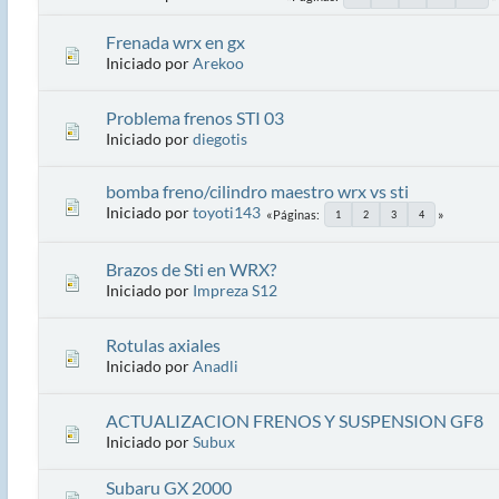
Frenada wrx en gx
Iniciado por
Arekoo
Problema frenos STI 03
Iniciado por
diegotis
bomba freno/cilindro maestro wrx vs sti
Iniciado por
toyoti143
Páginas
1
2
3
4
Brazos de Sti en WRX?
Iniciado por
Impreza S12
Rotulas axiales
Iniciado por
Anadli
ACTUALIZACION FRENOS Y SUSPENSION GF8
Iniciado por
Subux
Subaru GX 2000