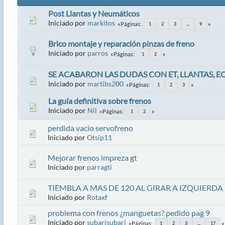
Post Llantas y Neumáticos
Iniciado por
markitos
Páginas
1
2
3
...
9
Brico montaje y reparación pinzas de freno
Iniciado por
parros
Páginas
1
2
SE ACABARON LAS DUDAS CON ET, LLANTAS, 
Iniciado por
martibs200
Páginas
1
2
3
La guía definitiva sobre frenos
Iniciado por
Nil
Páginas
1
2
perdida vacio servofreno
Iniciado por
Otsip11
Mejorar frenos impreza gt
Iniciado por
parragti
TIEMBLA A MAS DE 120 AL GIRAR A IZQUIERD
Iniciado por
Rotaxf
problema con frenos ¿manguetas? pedido pag 9
Iniciado por
subarisubari
Páginas
1
2
3
...
17