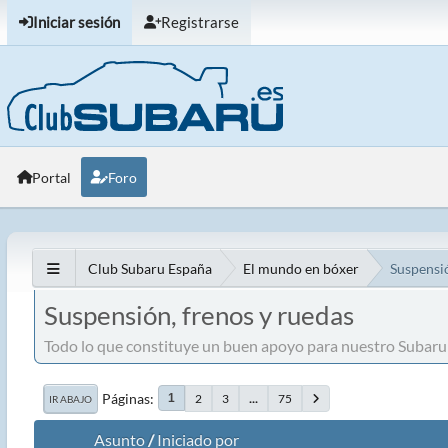
Iniciar sesión
Registrarse
Portal
Foro
Club Subaru España
El mundo en bóxer
Suspensió
Suspensión, frenos y ruedas
Todo lo que constituye un buen apoyo para nuestro Subaru
Páginas
2
3
...
75
1
IR ABAJO
Asunto
/
Iniciado por