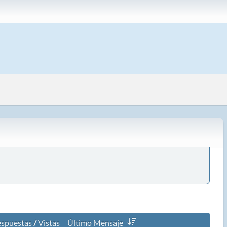
espuestas
/
Vistas
Último Mensaje