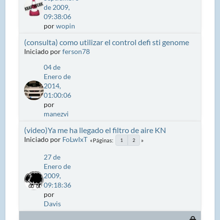
de 2009,
09:38:06
por
wopin
(consulta) como utilizar el control defi sti genome
Iniciado por
ferson78
04 de
Enero de
2014,
01:00:06
por
manezvi
(video)Ya me ha llegado el filtro de aire KN
Iniciado por
FoLwIxT
Páginas
1
2
27 de
Enero de
2009,
09:18:36
por
Davis
.