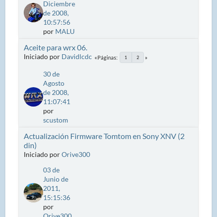
Diciembre
de 2008,
10:57:56
por
MALU
Aceite para wrx 06.
Iniciado por
Davidlcdc
Páginas
1
2
30 de
Agosto
de 2008,
11:07:41
por
scustom
Actualización Firmware Tomtom en Sony XNV (2
din)
Iniciado por
Orive300
03 de
Junio de
2011,
15:15:36
por
Orive300