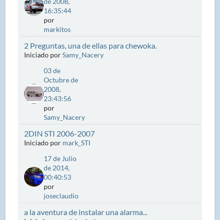
de 2008,
16:35:44
por
markitos
2 Preguntas, una de ellas para chewoka.
Iniciado por
Samy_Nacery
03 de
Octubre de
2008,
23:43:56
por
Samy_Nacery
2DIN STI 2006-2007
Iniciado por
mark_STI
17 de Julio
de 2014,
00:40:53
por
joseclaudio
a la aventura de instalar una alarma...