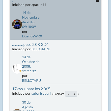
Iniciado por apacus11
14 de
Noviembre
de 2018,
09:18:09
por
DuendeWRX
...............peso 2.0R GD*
Iniciado por
BELLOTARU
14 de
Octubre de
2008,
12:27:32
por
BELLOTARU
17 cvs + para los 2.0r??
Iniciado por
subarisubari
Páginas
1
2
30 de
Agosto