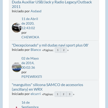
Duda Auxiliar USB/Jack y Radio Legacy/Outback
2011
Iniciado por
Asdasd
11 de Abril
de 2020,
12:43:02
por
CHEWOKA
"Decepcionado" y mil dudas navi sport plus 08'
Iniciado por
Blanco
Páginas
1
2
02 de Mayo
de 2014,
00:02:36
por
PEPEWRXSTI
"manguitos" silicona SAMCO de accesorios
(ancillary) en WRX
Iniciado por
elcurri
Páginas
1
2
3
16 de
Septiembre