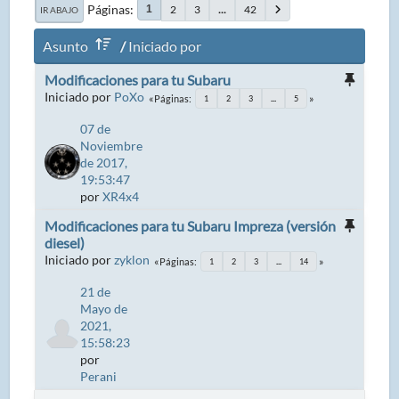
Páginas
2
3
...
42
1
IR ABAJO
Asunto
/
Iniciado por
Modificaciones para tu Subaru
Iniciado por
PoXo
Páginas
1
2
3
...
5
07 de
Noviembre
de 2017,
19:53:47
por
XR4x4
Modificaciones para tu Subaru Impreza (versión
diesel)
Iniciado por
zyklon
Páginas
1
2
3
...
14
21 de
Mayo de
2021,
15:58:23
por
Perani