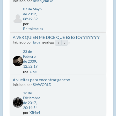
Iniciado por
neich_clarke
07 de Mayo
de 2012,
08:49:39
por
Bnitokmelas
A VER QUIEN ME DICE QUE ES ESTO????????????
Iniciado por
Eros
Páginas
1
2
23 de
Febrero
de 2009,
12:52:19
por
Eros
A vueltas para encontrar gancho
Iniciado por
SIAWORLD
13 de
Diciembre
de 2017,
20:14:54
por
XR4x4