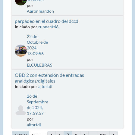
por
Aaronmandon
parpadeo en el cuadro del dccd
Iniciado por
runner#46
22 de
Octubre de
2024,
13:09:56
por
ELCULEBRAS
OBD 2 con extensión de entradas
analógicas/digitales
Iniciado por
aitortdi
26 de
Septiembre
de 2024,
17:59:57
por
aitortdi