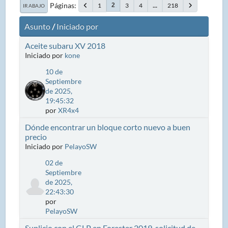
Páginas
1
3
4
...
218
2
IR ABAJO
Asunto
/
Iniciado por
Aceite subaru XV 2018
Iniciado por
kone
10 de
Septiembre
de 2025,
19:45:32
por
XR4x4
Dónde encontrar un bloque corto nuevo a buen
precio
Iniciado por
PelayoSW
02 de
Septiembre
de 2025,
22:43:30
por
PelayoSW
Suplicio con el GLP en Forester 2019, solicitud de