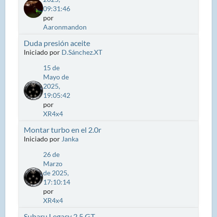
09:31:46
por
Aaronmandon
Duda presión aceite
Iniciado por
D.Sánchez.XT
15 de
Mayo de
2025,
19:05:42
por
XR4x4
Montar turbo en el 2.0r
Iniciado por
Janka
26 de
Marzo
de 2025,
17:10:14
por
XR4x4
Subaru Legacy 2.5 GT