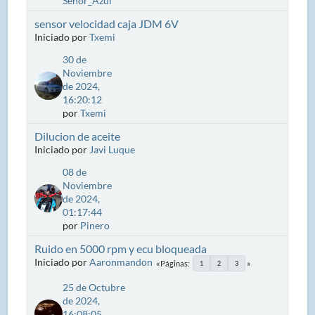
Señor_Azul
sensor velocidad caja JDM 6V
Iniciado por
Txemi
30 de
Noviembre
de 2024,
16:20:12
por
Txemi
Dilucion de aceite
Iniciado por
Javi Luque
08 de
Noviembre
de 2024,
01:17:44
por
Pinero
Ruido en 5000 rpm y ecu bloqueada
Iniciado por
Aaronmandon
Páginas
1
2
3
25 de Octubre
de 2024,
16:08:05