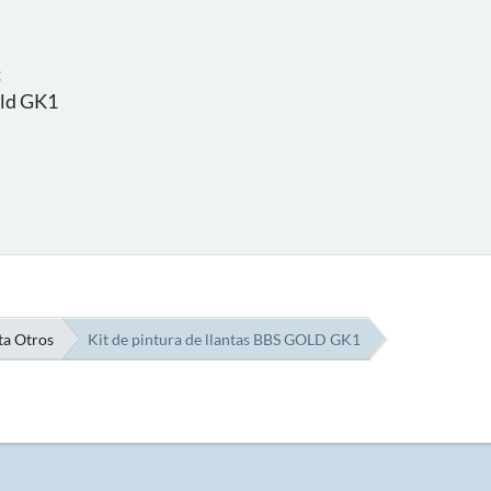
:
old GK1
a Otros
Kit de pintura de llantas BBS GOLD GK1