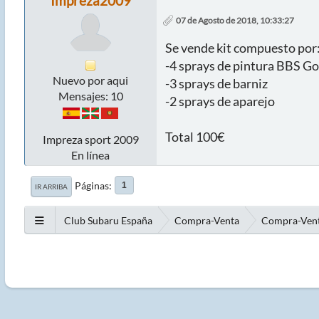
Impreza2009
07 de Agosto de 2018, 10:33:27
Se vende kit compuesto por
-4 sprays de pintura BBS G
Nuevo por aqui
-3 sprays de barniz
Mensajes: 10
-2 sprays de aparejo
Total 100€
Impreza sport 2009
En línea
Páginas
1
IR ARRIBA
Club Subaru España
Compra-Venta
Compra-Vent