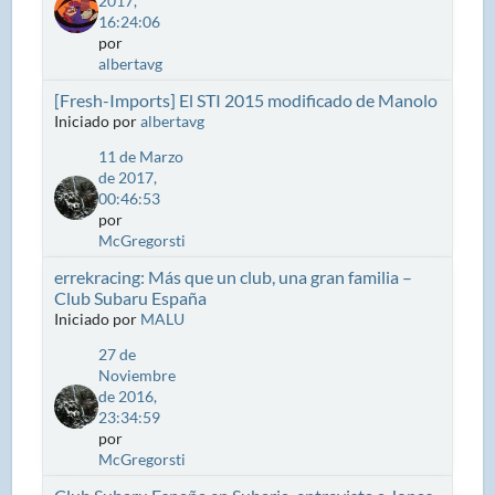
2017,
16:24:06
por
albertavg
[Fresh-Imports] El STI 2015 modificado de Manolo
Iniciado por
albertavg
11 de Marzo
de 2017,
00:46:53
por
McGregorsti
errekracing: Más que un club, una gran familia –
Club Subaru España
Iniciado por
MALU
27 de
Noviembre
de 2016,
23:34:59
por
McGregorsti