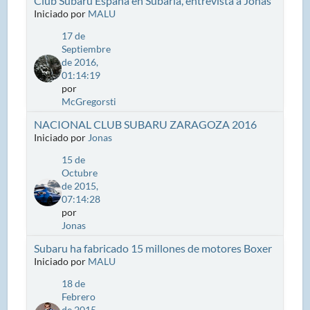
Club Subaru España en Subaria, entrevista a Jonas
Iniciado por
MALU
17 de
Septiembre
de 2016,
01:14:19
por
McGregorsti
NACIONAL CLUB SUBARU ZARAGOZA 2016
Iniciado por
Jonas
15 de
Octubre
de 2015,
07:14:28
por
Jonas
Subaru ha fabricado 15 millones de motores Boxer
Iniciado por
MALU
18 de
Febrero
de 2015,