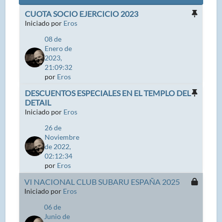
CUOTA SOCIO EJERCICIO 2023
Iniciado por
Eros
08 de
Enero de
2023,
21:09:32
por
Eros
DESCUENTOS ESPECIALES EN EL TEMPLO DEL
DETAIL
Iniciado por
Eros
26 de
Noviembre
de 2022,
02:12:34
por
Eros
VI NACIONAL CLUB SUBARU ESPAÑA 2025
Iniciado por
Eros
06 de
Junio de