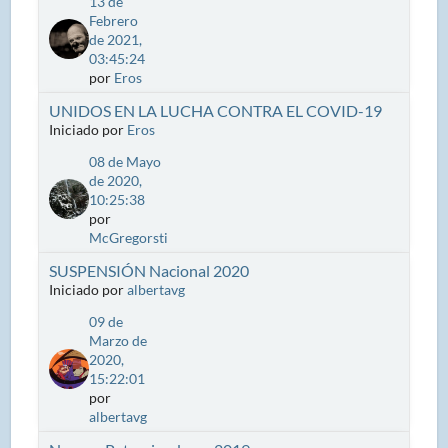
13 de
Febrero
de 2021,
03:45:24
por
Eros
UNIDOS EN LA LUCHA CONTRA EL COVID-19
Iniciado por
Eros
08 de Mayo
de 2020,
10:25:38
por
McGregorsti
SUSPENSIÓN Nacional 2020
Iniciado por
albertavg
09 de
Marzo de
2020,
15:22:01
por
albertavg