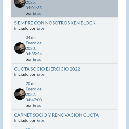
2025,
04:01:35
por
Eros
SIEMPRE CON NOSOTROS KEN BLOCK
Iniciado por
Eros
04 de
Enero de
2023,
04:35:54
por
Eros
CUOTA SOCIO EJERCICIO 2022
Iniciado por
Eros
20 de
Enero de
2022,
04:47:00
por
Eros
CARNET SOCIO Y RENOVACION CUOTA
Iniciado por
Eros