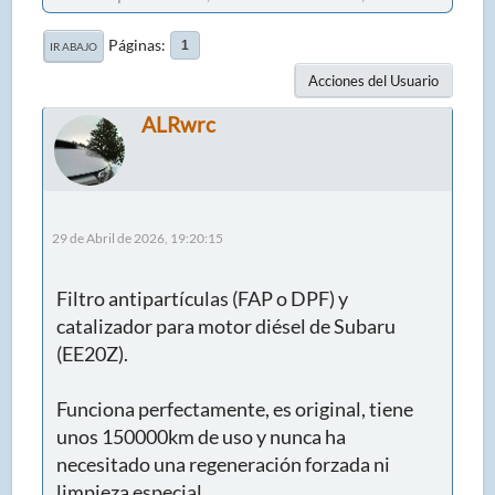
Páginas
1
IR ABAJO
Acciones del Usuario
ALRwrc
29 de Abril de 2026, 19:20:15
Filtro antipartículas (FAP o DPF) y
catalizador para motor diésel de Subaru
(EE20Z).
Funciona perfectamente, es original, tiene
unos 150000km de uso y nunca ha
necesitado una regeneración forzada ni
limpieza especial.