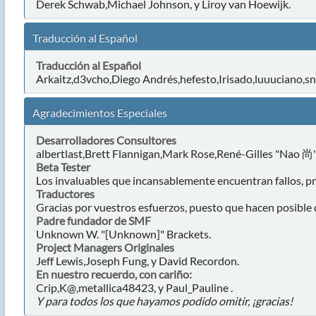
Derek Schwab,Michael Johnson, y Liroy van Hoewijk.
Traducción al Español
Traducción al Español
Arkaitz,d3vcho,Diego Andrés,hefesto,Irisado,luuuciano,s
Agradecimientos Especiales
Desarrolladores Consultores
albertlast,Brett Flannigan,Mark Rose,René-Gilles "Nao 尚"
Beta Tester
Los invaluables que incansablemente encuentran fallos, pr
Traductores
Gracias por vuestros esfuerzos, puesto que hacen posible
Padre fundador de SMF
Unknown W. "[Unknown]" Brackets.
Project Managers Originales
Jeff Lewis,Joseph Fung, y David Recordon.
En nuestro recuerdo, con cariño:
Crip,K@,metallica48423, y Paul_Pauline .
Y para todos los que hayamos podido omitir, ¡gracias!