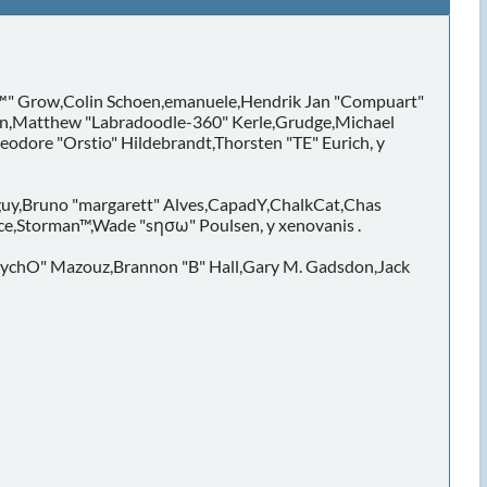
in™" Grow,Colin Schoen,emanuele,Hendrik Jan "Compuart"
nson,Matthew "Labradoodle-360" Kerle,Grudge,Michael
eodore "Orstio" Hildebrandt,Thorsten "TE" Eurich, y
gguy,Bruno "margarett" Alves,CapadY,ChalkCat,Chas
ce,Storman™,Wade "sησω" Poulsen, y xenovanis .
SychO" Mazouz,Brannon "B" Hall,Gary M. Gadsdon,Jack