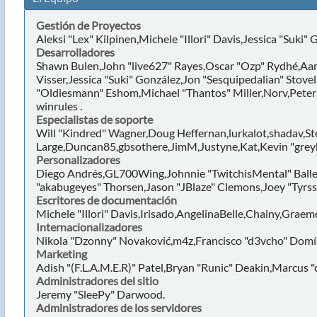
Gestión de Proyectos
Aleksi "Lex" Kilpinen,Michele "Illori" Davis,Jessica "Suki"
Desarrolladores
Shawn Bulen,John "live627" Rayes,Oscar "Ozp" Rydhé,Aar
Visser,Jessica "Suki" González,Jon "Sesquipedalian" Sto
"Oldiesmann" Eshom,Michael "Thantos" Miller,Norv,Peter "
winrules .
Especialistas de soporte
Will "Kindred" Wagner,Doug Heffernan,lurkalot,shadav,St
Large,Duncan85,gbsothere,JimM,Justyne,Kat,Kevin "greyk
Personalizadores
Diego Andrés,GL700Wing,Johnnie "TwitchisMental" Balle
"akabugeyes" Thorsen,Jason "JBlaze" Clemons,Joey "Tyrss
Escritores de documentación
Michele "Illori" Davis,Irisado,AngelinaBelle,Chainy,Graem
Internacionalizadores
Nikola "Dzonny" Novaković,m4z,Francisco "d3vcho" Domí
Marketing
Adish "(F.L.A.M.E.R)" Patel,Bryan "Runic" Deakin,Marcus 
Administradores del sitio
Jeremy "SleePy" Darwood.
Administradores de los servidores