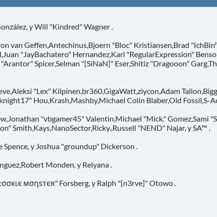
 González, y Will "Kindred" Wagner .
on van Geffen,Antechinus,Bjoern "Bloc" Kristiansen,Brad "IchB
vell,Juan "JayBachatero" Hernandez,Karl "RegularExpression" Be
Arantor" Spicer,Selman "[SiNaN]" Eser,Shitiz "Dragooon" Garg,Th
eve,Aleksi "Lex" Kilpinen,br360,GigaWatt,ziycon,Adam Tallon,Bi
night17" Hou,Krash,Mashby,Michael Colin Blaber,Old Fossil,S-A
w,Jonathan "vbgamer45" Valentin,Michael "Mick." Gomez,Sami "
on" Smith,Kays,NanoSector,Ricky.,Russell "NEND" Najar, y SA™ .
e Spence, y Joshua "groundup" Dickerson .
nguez,Robert Monden, y Relyana .
"cσσкιє мσηѕтєя" Forsberg, y Ralph "[n3rve]" Otowo .