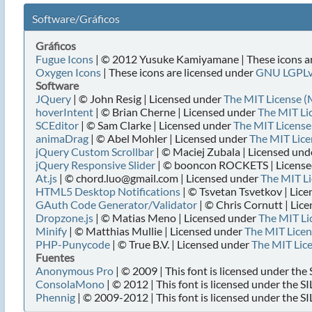
Software/Gráficos
Gráficos
Fugue Icons
| © 2012 Yusuke Kamiyamane | These icons ar
Oxygen Icons
| These icons are licensed under
GNU LGPL
Software
JQuery
| © John Resig | Licensed under
The MIT License (
hoverIntent
| © Brian Cherne | Licensed under
The MIT Li
SCEditor
| © Sam Clarke | Licensed under
The MIT License
animaDrag
| © Abel Mohler | Licensed under
The MIT Lice
jQuery Custom Scrollbar
| © Maciej Zubala | Licensed un
jQuery Responsive Slider
| © booncon ROCKETS | Licens
At.js
| © chord.luo@gmail.com | Licensed under
The MIT Li
HTML5 Desktop Notifications
| © Tsvetan Tsvetkov | Lic
GAuth Code Generator/Validator
| © Chris Cornutt | Lic
Dropzone.js
| © Matias Meno | Licensed under
The MIT Li
Minify
| © Matthias Mullie | Licensed under
The MIT Licen
PHP-Punycode
| © True B.V. | Licensed under
The MIT Lic
Fuentes
Anonymous Pro
| © 2009 | This font is licensed under the
ConsolaMono
| © 2012 | This font is licensed under the S
Phennig
| © 2009-2012 | This font is licensed under the SI