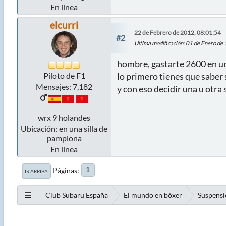
En línea
elcurri
22 de Febrero de 2012, 08:01:54
#2
Ultima modificación
: 01 de Enero de
hombre, gastarte 2600 en un
Piloto de F1
lo primero tienes que saber s
Mensajes: 7,182
y con eso decidir una u otra
wrx 9 holandes
Ubicación: en una silla de
pamplona
En línea
Páginas
1
IR ARRIBA
Club Subaru España
El mundo en bóxer
Suspensi