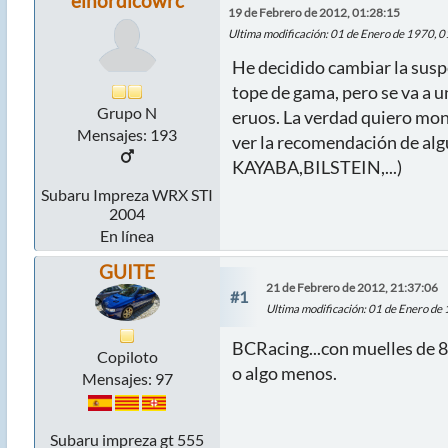
elnordicowrc
19 de Febrero de 2012, 01:28:15
Ultima modificación
: 01 de Enero de 1970, 
He decidido cambiar la susp
tope de gama, pero se va a u
Grupo N
eruos. La verdad quiero mont
Mensajes: 193
ver la recomendación de alg
KAYABA,BILSTEIN,...)
Subaru Impreza WRX STI
2004
En línea
GUITE
21 de Febrero de 2012, 21:37:06
#1
Ultima modificación
: 01 de Enero de
BCRacing...con muelles de 8
Copiloto
o algo menos.
Mensajes: 97
Subaru impreza gt 555