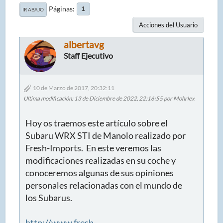
Páginas
1
IR ABAJO
Acciones del Usuario
albertavg
Staff Ejecutivo
10 de Marzo de 2017, 20:32:11
Ultima modificación
: 13 de Diciembre de 2022, 22:16:55 por Mohrlex
Hoy os traemos este artículo sobre el
Subaru WRX STI de Manolo realizado por
Fresh-Imports. En este veremos las
modificaciones realizadas en su coche y
conoceremos algunas de sus opiniones
personales relacionadas con el mundo de
los Subarus.
http://www.fresh-