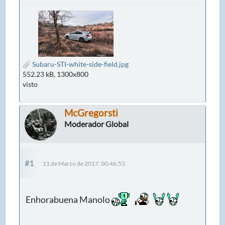
Subaru-STI-white-side-field.jpg
552.23 kB, 1300x800
visto
McGregorsti
Moderador Global
#1
11 de Marzo de 2017, 00:46:53
Enhorabuena Manolo