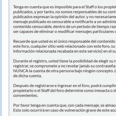
Tenga en cuenta que es imposible para el Staff o los propi
publicados, y por tanto, no somos responsables de su cont
publicados expresan la opinión del autor, y no necesariament
mensaje publicado es censurable a notificarlo a un administ
contenido censurable, dentro de un período de tiempo razo
ser capaces de eliminar o modificar mensajes particulares d
Recuerde que usted es el único responsable del contenido 
este foro, cualquier sitio web relacionado con este foro, su
información relacionada recabada en este servicio) en el s
Durante el registro, usted tiene la posibilidad de elegir 
registrar, se compromete a no revelar jamás su contraseñ
NUNCA la cuenta de otra persona bajo ningún concepto. 
de dicha cuenta.
Después de registrarse e ingresar en el foro, podrá cumpli
propietario o el Staff del foro determine como inexacta o d
convenientes.
Por favor tenga en cuenta que, con cada mensaje, se almace
Esto solo ocurrirá en caso de vulneración grave de este ac