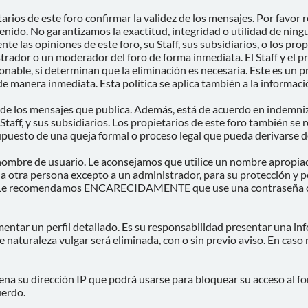
etarios de este foro confirmar la validez de los mensajes. Por fav
enido. No garantizamos la exactitud, integridad o utilidad de ning
e las opiniones de este foro, su Staff, sus subsidiarios, o los pro
rador o un moderador del foro de forma inmediata. El Staff y el pr
nable, si determinan que la eliminación es necesaria. Este es un p
e manera inmediata. Esta política se aplica también a la informació
de los mensajes que publica. Además, está de acuerdo en indemniza
 Staff, y sus subsidiarios. Los propietarios de este foro también se 
upuesto de una queja formal o proceso legal que pueda derivarse de
su nombre de usuario. Le aconsejamos que utilice un nombre apropi
a a otra persona excepto a un administrador, para su protección 
Le recomendamos ENCARECIDAMENTE que use una contraseña comple
mentar un perfil detallado. Es su responsabilidad presentar una in
e naturaleza vulgar será eliminada, con o sin previo aviso. En caso
na su dirección IP que podrá usarse para bloquear su acceso al for
uerdo.