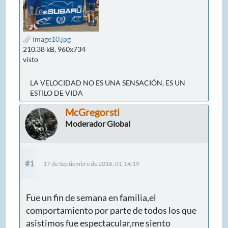
image10.jpg
210.38 kB, 960x734
visto
LA VELOCIDAD NO ES UNA SENSACIÓN, ES UN
ESTILO DE VIDA
McGregorsti
Moderador Global
#1
17 de Septiembre de 2016, 01:14:19
Fue un fin de semana en familia,el
comportamiento por parte de todos los que
asistimos fue espectacular,me siento