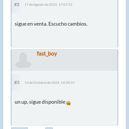
#2
17 de Agosto de 2022, 17:07:53
sigue en venta. Escucho cambios.
fast_boy
#3
13 de Octubre de 2024, 14:50:37
un up, sigue disponible