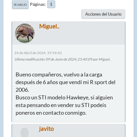
Páginas
1
IR ABAJO
Acciones del Usuario
Miguel..
24 de Abril de 2024, 19:54:42
Ultima modificación
: 09 de Junio de 2024, 23:40:09 por Miguel..
Bueno compañeros, vuelvo a la carga
después de 6 años que vendí mi R sport del
2006.
Busco un STI modelo Hawkeye, si alguien
esta pensando en vender su STI podeis
poneros en contacto conmigo.
javito