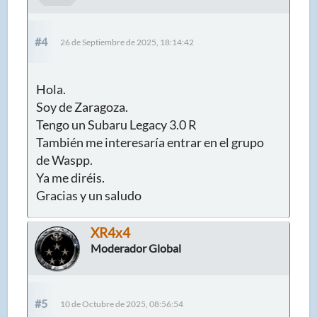
#4
26 de Septiembre de 2025, 18:14:42
Hola.
Soy de Zaragoza.
Tengo un Subaru Legacy 3.0 R
También me interesaría entrar en el grupo
de Waspp.
Ya me diréis.
Gracias y un saludo
XR4x4
Moderador Global
#5
10 de Octubre de 2025, 08:56:54