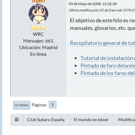
Injen
05 de Mayo de 2008, 12:32:28
Ultima modificación
: 01 de Enero de 1970, 
El objetivo de este hilo es 
manuales, glosarios, etc. qu
WRC
Mensajes: 661
Recopilatorio general de tut
Ubicación: Madrid
En línea
Tutorial de instalación
Pintado de faro delant
Pintado de los faros de
Páginas
1
IR ARRIBA
Club Subaru España
El mundo en bóxer
Modifica