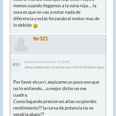
menos cuando llegamos a la zona roja.... la
cosa es que no vas a notar nada de
diferencia y estás forzando el motor mas de
lo debido
fer321
28 de Octubre de 2010, 17:42:08
#25
Ultima modificación
: 01 de Enero de 1970, 01:00:00 por Guest
Por favor elcurri, expicame un poco eso que
no lo entiendo....o mejor dicho no me
cuadra.
Como bajando presion en altas no pierdes
rendimiento?? la curva de potencia no se
vendria abajo??