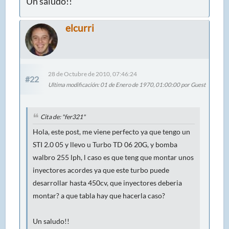
Un saludo!!
elcurri
28 de Octubre de 2010, 07:46:24
#22
Ultima modificación
: 01 de Enero de 1970, 01:00:00 por Guest
Cita de: "fer321"
Hola, este post, me viene perfecto ya que tengo un
STI 2.0 05 y llevo u Turbo TD 06 20G, y bomba
walbro 255 lph, l caso es que teng que montar unos
inyectores acordes ya que este turbo puede
desarrollar hasta 450cv, que inyectores deberia
montar? a que tabla hay que hacerla caso?
Un saludo!!