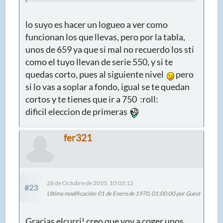
lo suyo es hacer un logueo a ver como
funcionan los que llevas, pero por la tabla,
unos de 659 ya que si mal no recuerdo los sti
como el tuyo llevan de serie 550, y si te
quedas corto, pues al siguiente nivel
pero
si lo vas a soplar a fondo, igual se te quedan
cortos y te tienes que ir a 750 :roll:
dificil eleccion de primeras
fer321
28 de Octubre de 2010, 10:03:12
#23
Ultima modificación
: 01 de Enero de 1970, 01:00:00 por Guest
Gracias elcurri! creo que voy a coger unos