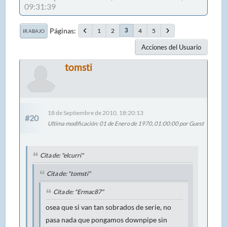
09:31:39
Páginas
1
2
4
5
3
IR ABAJO
Acciones del Usuario
tomsti
18 de Septiembre de 2010, 18:20:13
#20
Ultima modificación
: 01 de Enero de 1970, 01:00:00 por Guest
Cita de: "elcurri"
Cita de: "tomsti"
Cita de: "Ermac87"
osea que si van tan sobrados de serie, no
pasa nada que pongamos downpipe sin