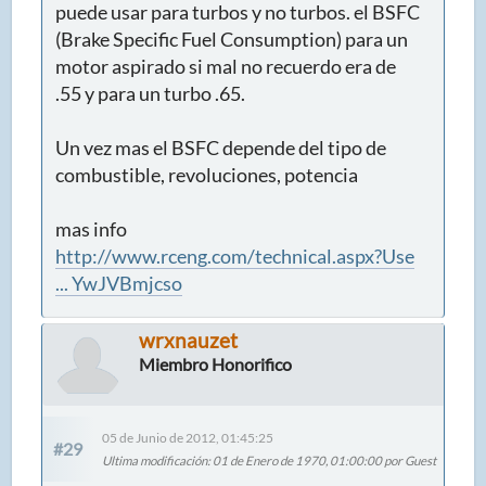
puede usar para turbos y no turbos. el BSFC
(Brake Specific Fuel Consumption) para un
motor aspirado si mal no recuerdo era de
.55 y para un turbo .65.
Un vez mas el BSFC depende del tipo de
combustible, revoluciones, potencia
mas info
http://www.rceng.com/technical.aspx?Use
... YwJVBmjcso
wrxnauzet
Miembro Honorifico
05 de Junio de 2012, 01:45:25
#29
Ultima modificación
: 01 de Enero de 1970, 01:00:00 por Guest