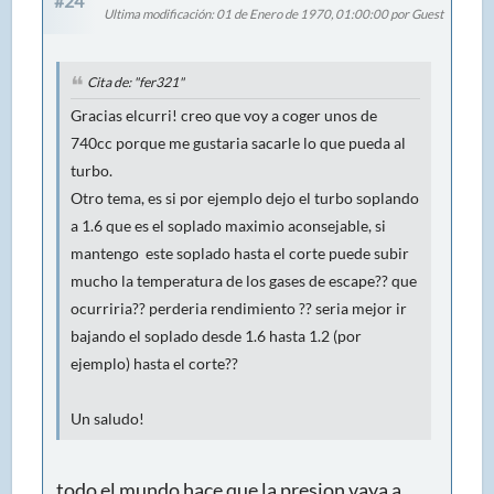
#24
Ultima modificación
: 01 de Enero de 1970, 01:00:00 por Guest
Cita de: "fer321"
Gracias elcurri! creo que voy a coger unos de
740cc porque me gustaria sacarle lo que pueda al
turbo.
Otro tema, es si por ejemplo dejo el turbo soplando
a 1.6 que es el soplado maximio aconsejable, si
mantengo este soplado hasta el corte puede subir
mucho la temperatura de los gases de escape?? que
ocurriria?? perderia rendimiento ?? seria mejor ir
bajando el soplado desde 1.6 hasta 1.2 (por
ejemplo) hasta el corte??
Un saludo!
todo el mundo hace que la presion vaya a