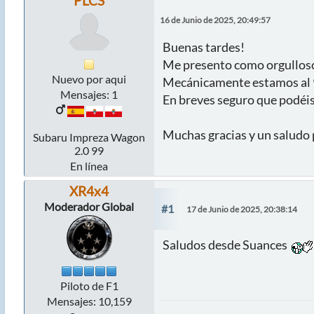
PLCS
16 de Junio de 2025, 20:49:57
Buenas tardes!
Me presento como orgulloso
Nuevo por aqui
Mecánicamente estamos al 9
Mensajes: 1
En breves seguro que podéi
Muchas gracias y un saludo 
Subaru Impreza Wagon
2.0 99
En línea
XR4x4
Moderador Global
#1
17 de Junio de 2025, 20:38:14
Saludos desde Suances
Piloto de F1
Mensajes: 10,159