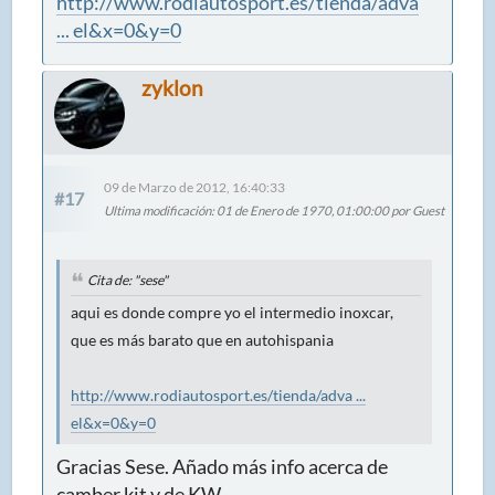
http://www.rodiautosport.es/tienda/adva
... el&x=0&y=0
zyklon
09 de Marzo de 2012, 16:40:33
#17
Ultima modificación
: 01 de Enero de 1970, 01:00:00 por Guest
Cita de: "sese"
aqui es donde compre yo el intermedio inoxcar,
que es más barato que en autohispania
http://www.rodiautosport.es/tienda/adva ...
el&x=0&y=0
Gracias Sese. Añado más info acerca de
camber kit y de KW.