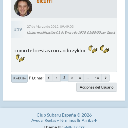
elcurri
27 de Marzo de 2012, 09:49:03
#19
Ultima modificación
: 01 de Enero de 1970, 01:00:00 por Guest
como te lo estas currando zyklon
Páginas
1
3
4
...
14
2
IR ARRIBA
Acciones del Usuario
Club Subaru España © 2026
Ayuda
Reglas y Términos
Ir Arriba
Theme by
SMF Tricks