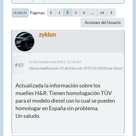
Páginas
1
3
4
...
14
2
IR ABAJO
Acciones del Usuario
zyklon
24 de Octubre de 2011, 13:36:07
#10
Ultima modificación
: 01 de Enero de 1970, 01:00:00 por Guest
Actualizada la información sobre los
muelles H&R. Tienen homologación TÜV
para el modelo diesel con lo cual se pueden
homologar en España sin problema.
Un saludo.