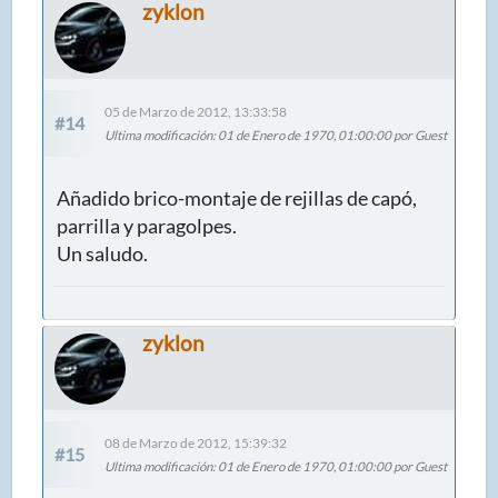
zyklon
05 de Marzo de 2012, 13:33:58
#14
Ultima modificación
: 01 de Enero de 1970, 01:00:00 por Guest
Añadido brico-montaje de rejillas de capó,
parrilla y paragolpes.
Un saludo.
zyklon
08 de Marzo de 2012, 15:39:32
#15
Ultima modificación
: 01 de Enero de 1970, 01:00:00 por Guest