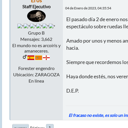
Eros
Staff Ejecutivo
04 de Enero de 2023, 04:35:54
El pasado día 2 de enero nos
espectáculo sobre ruedas ll
Grupo B
Mensajes: 3,662
Amado por unos y menos amad
El mundo no es arcoíris y
hacia.
amaneceres.
Siempre que recordemos los
Forester engendro
Ubicación: ZARAGOZA
Haya donde estés, nos verem
En línea
D.E.P.
El fracaso no existe, es solo un i
Páginas
1