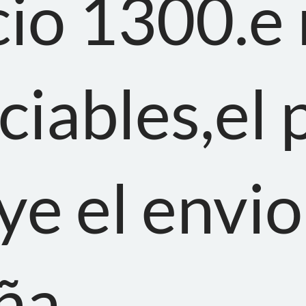
cio 1300.e
iables,el 
ye el envio
ña