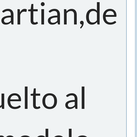
artian,de
elto al