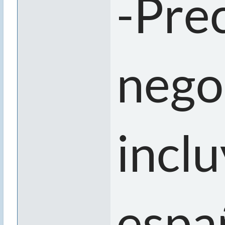
-Pre
negoc
inclu
espa