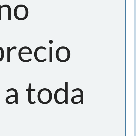
 no
precio
 a toda