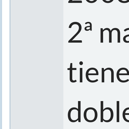
2ª ma
tiene
doble