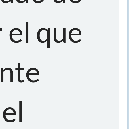
 el que
ante
 el