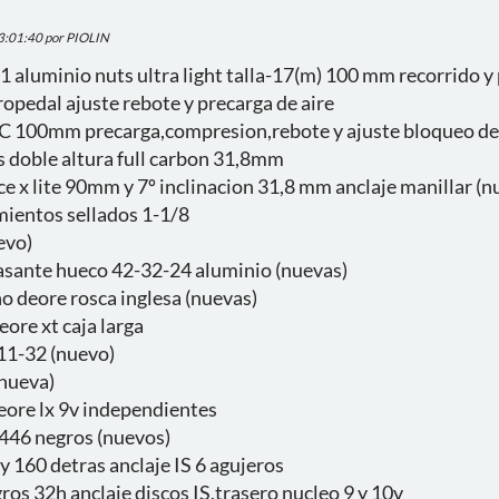
23:01:40 por PIOLIN
aluminio nuts ultra light talla-17(m) 100 mm recorrido y
opedal ajuste rebote y precarga de aire
RLC 100mm precarga,compresion,rebote y ajuste bloqueo de
s doble altura full carbon 31,8mm
e x lite 90mm y 7º inclinacion 31,8 mm anclaje manillar (n
mientos sellados 1-1/8
evo)
asante hueco 42-32-24 aluminio (nuevas)
o deore rosca inglesa (nuevas)
ore xt caja larga
11-32 (nuevo)
nueva)
ore lx 9v independientes
446 negros (nuevos)
 160 detras anclaje IS 6 agujeros
os 32h anclaje discos IS,trasero nucleo 9 y 10v