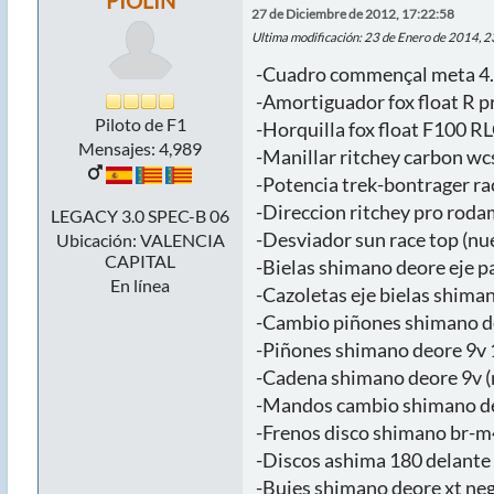
PIOLIN
27 de Diciembre de 2012, 17:22:58
Ultima modificación
: 23 de Enero de 2014, 
-Cuadro commençal meta 4.1 
-Amortiguador fox float R pr
Piloto de F1
-Horquilla fox float F100 
Mensajes: 4,989
-Manillar ritchey carbon wc
-Potencia trek-bontrager rac
-Direccion ritchey pro roda
LEGACY 3.0 SPEC-B 06
-Desviador sun race top (nu
Ubicación: VALENCIA
CAPITAL
-Bielas shimano deore eje p
En línea
-Cazoletas eje bielas shiman
-Cambio piñones shimano de
-Piñones shimano deore 9v 
-Cadena shimano deore 9v (
-Mandos cambio shimano de
-Frenos disco shimano br-m
-Discos ashima 180 delante y
-Bujes shimano deore xt negr