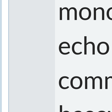
mono
echo
comm