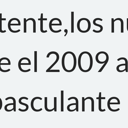
tente,los 
e el 2009 
basculante