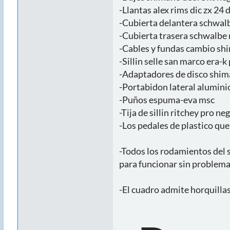
-Llantas alex rims dic zx 24 
-Cubierta delantera schwalb
-Cubierta trasera schwalbe 
-Cables y fundas cambio sh
-Sillin selle san marco era-k 
-Adaptadores de disco shim
-Portabidon lateral aluminio
-Puños espuma-eva msc
-Tija de sillin ritchey pro n
-Los pedales de plastico que
-Todos los rodamientos del 
para funcionar sin problema 
-El cuadro admite horquilla