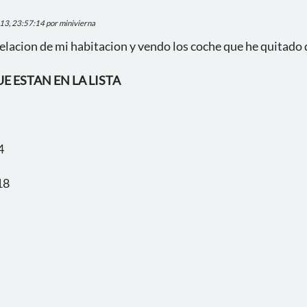
013, 23:57:14 por minivierna
lacion de mi habitacion y vendo los coche que he quitado 
E ESTAN EN LA LISTA
4
18