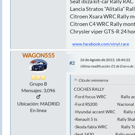
Seat ibiza kit-car Rally RA
Lancia Stratos "Alitalia" Ra
Citroen Xsara WRC Rally me
Citroen C4 WRC Rally mont
Chrysler viper GTS-R 24 hor
www.facebook.com/vinyl.race
WAGON555
26 de Agosto de 2013, 18:44:22
#2
Ultima modificación
: 01 de Enero de
Cita de: minivierna
Grupo B
COCHES RA
Mensajes: 3,096
-Ford focus WRC Rally a
Ubicación: MADRID
-Ford RS200 Nacional t
En línea
-Hyundai accent WRC Rally
-Renault 5 ts Rally Sha
-Skoda fabia WRC Rally Tou
-Seat 1430 Rally monta