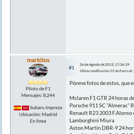
markitos
26 de Agosto de 2013, 17:36:19
#1
Ultima modificación
: 01 de Enero de
Pónme fotos de estos, que e
Piloto de F1
Mensajes: 8,244
Mclaren F1 GTR 24 horas de
Porsche 911 SC "Almeras" Ra
Subaru Impreza
Renault R23 2003 F.Alonso e
Ubicación: Madrid
Lamborghini Miura
En línea
Aston Martin DBR-9 24 hora