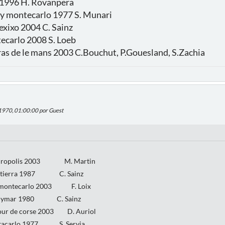
C 1996 H. Rovanpera
lly montecarlo 1977 S. Munari
xixo 2004 C. Sainz
ecarlo 2008 S. Loeb
as de le mans 2003 C.Bouchut, P.Gouesland, S.Zachia
 1970, 01:00:00 por Guest
LLY
cropolis 2003 M. Martin
ierra 1987 C. Sainz
 montecarlo 2003 F. Loix
lymar 1980 C. Sainz
r de corse 2003 D. Auriol
carlo 1977 S. Servia