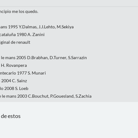
ncipio me los quedo.
ans 1995 Y.Dalmas, J.J.Lehto, M.Sekiya
cataluña 1980 A. Zanini
ginal de renault
le mans 2005 D.Brabhan, D.Turner, S.Sarrazin
6 H. Rovanpera
montecarlo 1977 S. Munari
 2004 C. Sainz
o 2008 S. Loeb
e le mans 2003 C.Bouchut, P.Gouesland, S.Zachia
 de estos