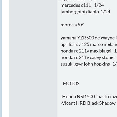
mercedes c111 1/24
lamborghini diablo 1/24
motos a 5 €
yamaha YZR500 de Wayne 
aprilia rsv 125 marco mela
honda rc 211v max biaggi 1
honda rc 211v casey stoner
suzuki gsvr john hopkins 1
MOTOS
-Honda NSR 500 "nastro az
-Vicent HRD Black Shadow