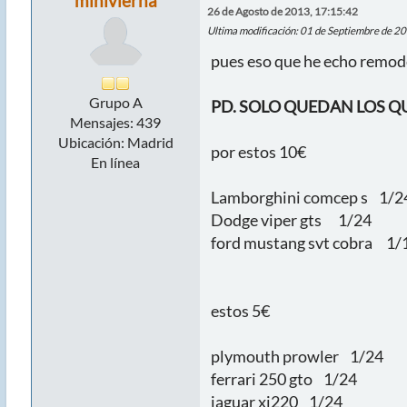
minivierna
26 de Agosto de 2013, 17:15:42
Ultima modificación
: 01 de Septiembre de 2
pues eso que he echo remode
Grupo A
PD. SOLO QUEDAN LOS QU
Mensajes: 439
Ubicación: Madrid
por estos 10€
En línea
Lamborghini comcep s 1/2
Dodge viper gts 1/24
ford mustang svt cobra 1/
estos 5€
plymouth prowler 1/24
ferrari 250 gto 1/24
jaguar xj220 1/24