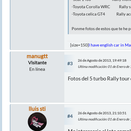
-Toyota Corolla WRC Rall
-Toyota celica GT4 Rall
Ponme fotos de estos que te he p
[size=150]
I have english car in M
manugtt
26 de Agosto de 2013, 19:49:18
Visitante
#3
Ultima modificación
: 01 de Enero de
En línea
Fotos del 5 turbo Rally tour
lluis sti
26 de Agosto de 2013, 21:10:51
#4
Ultima modificación
: 01 de Enero de
Me interesaria el lote comp