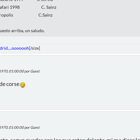
y safari 1998 C. Sainz
y acropolis C.Sainz
uesto arriba, un saludo.
adrid....ooooooh
[/size]
 1970, 01:00:00 por Guest
 de corse
 1970, 01:00:00 por Guest
leto, segun quedes con los que estan delante mi me dices 