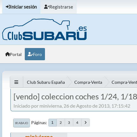
Iniciar sesión
Registrarse
Portal
Foro
Club Subaru España
Compra-Venta
Compra-Vent
[vendo] coleccion coches 1/24, 1/1
Iniciado por minivierna, 26 de Agosto de 2013, 17:15:42
Páginas
2
3
4
1
IR ABAJO