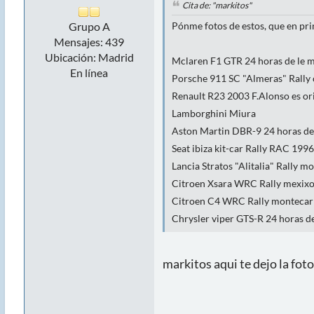
Cita de: "markitos"
Grupo A
Pónme fotos de estos, que en pri
Mensajes: 439
Ubicación: Madrid
Mclaren F1 GTR 24 horas de le m
En línea
Porsche 911 SC "Almeras" Rally 
Renault R23 2003 F.Alonso es ori
Lamborghini Miura
Aston Martin DBR-9 24 horas de 
Seat ibiza kit-car Rally RAC 199
Lancia Stratos "Alitalia" Rally 
Citroen Xsara WRC Rally mexixo
Citroen C4 WRC Rally montecarl
Chrysler viper GTS-R 24 horas d
markitos aqui te dejo la foto