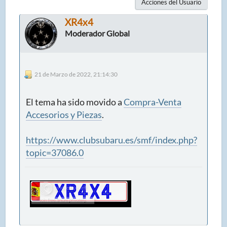
Acciones del Usuario
XR4x4
Moderador Global
21 de Marzo de 2022, 21:14:30
El tema ha sido movido a
Compra-Venta
Accesorios y Piezas
.
https://www.clubsubaru.es/smf/index.php?
topic=37086.0