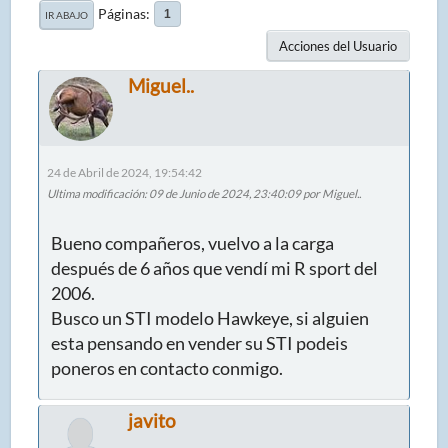
Páginas
1
IR ABAJO
Acciones del Usuario
Miguel..
24 de Abril de 2024, 19:54:42
Ultima modificación
: 09 de Junio de 2024, 23:40:09 por Miguel..
Bueno compañeros, vuelvo a la carga
después de 6 años que vendí mi R sport del
2006.
Busco un STI modelo Hawkeye, si alguien
esta pensando en vender su STI podeis
poneros en contacto conmigo.
javito