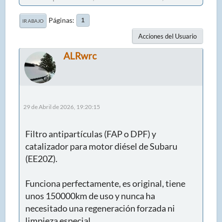
Páginas
1
IR ABAJO
Acciones del Usuario
ALRwrc
29 de Abril de 2026, 19:20:15
Filtro antipartículas (FAP o DPF) y
catalizador para motor diésel de Subaru
(EE20Z).
Funciona perfectamente, es original, tiene
unos 150000km de uso y nunca ha
necesitado una regeneración forzada ni
limpieza especial.