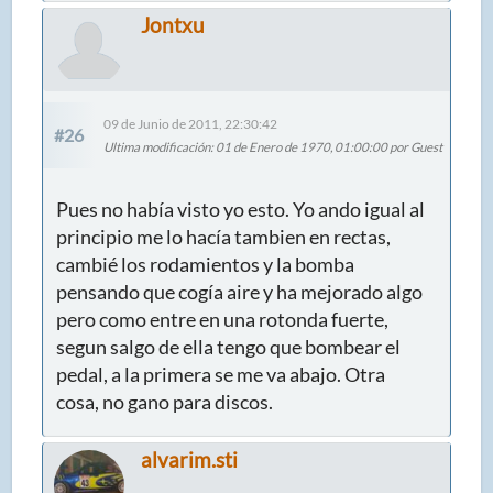
Jontxu
09 de Junio de 2011, 22:30:42
#26
Ultima modificación
: 01 de Enero de 1970, 01:00:00 por Guest
Pues no había visto yo esto. Yo ando igual al
principio me lo hacía tambien en rectas,
cambié los rodamientos y la bomba
pensando que cogía aire y ha mejorado algo
pero como entre en una rotonda fuerte,
segun salgo de ella tengo que bombear el
pedal, a la primera se me va abajo. Otra
cosa, no gano para discos.
alvarim.sti