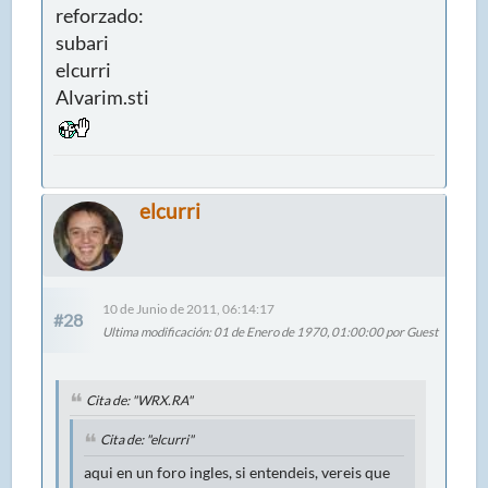
reforzado:
subari
elcurri
Alvarim.sti
elcurri
10 de Junio de 2011, 06:14:17
#28
Ultima modificación
: 01 de Enero de 1970, 01:00:00 por Guest
Cita de: "WRX.RA"
Cita de: "elcurri"
aqui en un foro ingles, si entendeis, vereis que