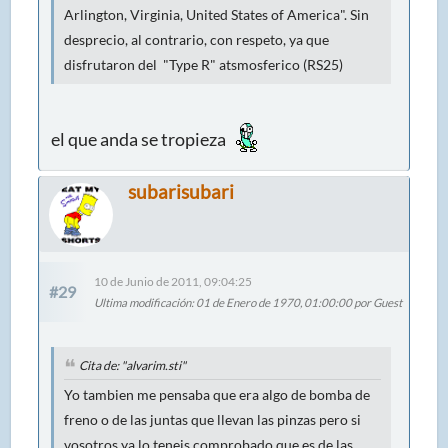
Arlington, Virginia, United States of America". Sin
desprecio, al contrario, con respeto, ya que
disfrutaron del "Type R" atsmosferico (RS25)
el que anda se tropieza
subarisubari
10 de Junio de 2011, 09:04:25
#29
Ultima modificación
: 01 de Enero de 1970, 01:00:00 por Guest
Cita de: "alvarim.sti"
Yo tambien me pensaba que era algo de bomba de
freno o de las juntas que llevan las pinzas pero si
vosotros ya lo teneis comprobado que es de las