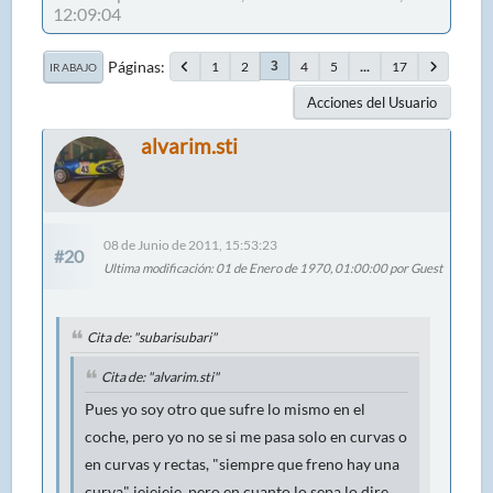
12:09:04
Páginas
1
2
4
5
...
17
3
IR ABAJO
Acciones del Usuario
alvarim.sti
08 de Junio de 2011, 15:53:23
#20
Ultima modificación
: 01 de Enero de 1970, 01:00:00 por Guest
Cita de: "subarisubari"
Cita de: "alvarim.sti"
Pues yo soy otro que sufre lo mismo en el
coche, pero yo no se si me pasa solo en curvas o
en curvas y rectas, "siempre que freno hay una
curva" jejejeje, pero en cuanto lo sepa lo dire