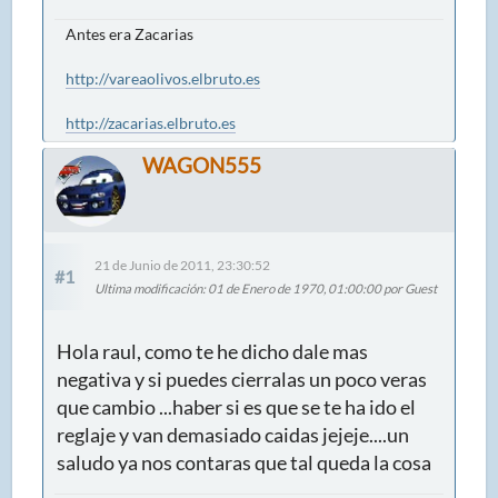
Antes era Zacarias
http://vareaolivos.elbruto.es
http://zacarias.elbruto.es
WAGON555
21 de Junio de 2011, 23:30:52
#1
Ultima modificación
: 01 de Enero de 1970, 01:00:00 por Guest
Hola raul, como te he dicho dale mas
negativa y si puedes cierralas un poco veras
que cambio ...haber si es que se te ha ido el
reglaje y van demasiado caidas jejeje....un
saludo ya nos contaras que tal queda la cosa