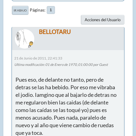
Páginas
1
IR ABAJO
Acciones del Usuario
BELLOTARU
21 de Junio de 2011, 22:41:33
Ultima modificación
: 01 de Enero de 1970, 01:00:00 por Guest
Pues eso, de delante no tanto, pero de
detras se las ha bebido. Por eso me vibraba
el jodio. Iamgino que al bajarlo de detras no
me regularon bien las caidas (de delante
como las caídas se las toqué yo) pues es
menos acusado. Pues nada, paralelo de
nuevo y al año que viene cambio de ruedas
que ya toca.