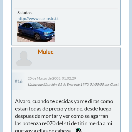
Saludos.
http://www.carlostc.tk
Muluc
25 de Marzo de 2008, 01:02:29
#16
Ultima modificación
: 01 de Enero de 1970, 01:00:00 por Guest
Alvaro, cuando te decidas ya me diras como
estan todas de precio y donde, desde luego
despues de montar y ver como se agarran
las potenza re070 del sti de titin me da a mi
que voy a ellas de cabeza.