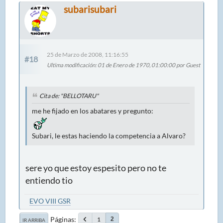
subarisubari
25 de Marzo de 2008, 11:16:55
#18
Ultima modificación
: 01 de Enero de 1970, 01:00:00 por Guest
Cita de: "BELLOTARU"
me he fijado en los abatares y pregunto:
Subari, le estas haciendo la competencia a Alvaro?
sere yo que estoy espesito pero no te
entiendo tio
EVO VIII GSR
Páginas
1
2
IR ARRIBA