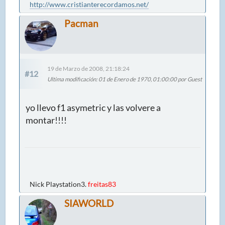
http://www.cristianterecordamos.net/
Pacman
19 de Marzo de 2008, 21:18:24
#12
Ultima modificación
: 01 de Enero de 1970, 01:00:00 por Guest
yo llevo f1 asymetric y las volvere a
montar!!!!
Nick Playstation3.
freitas83
SIAWORLD